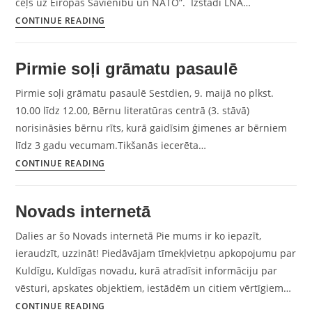
ceļš uz Eiropas Savienību un NATO”. Izstādi LNA…
CONTINUE READING
Pirmie soļi grāmatu pasaulē
Pirmie soļi grāmatu pasaulē Sestdien, 9. maijā no plkst.
10.00 līdz 12.00, Bērnu literatūras centrā (3. stāvā)
norisināsies bērnu rīts, kurā gaidīsim ģimenes ar bērniem
līdz 3 gadu vecumam.Tikšanās iecerēta…
CONTINUE READING
Novads internetā
Dalies ar šo Novads internetā Pie mums ir ko iepazīt,
ieraudzīt, uzzināt! Piedāvājam tīmekļvietņu apkopojumu par
Kuldīgu, Kuldīgas novadu, kurā atradīsit informāciju par
vēsturi, apskates objektiem, iestādēm un citiem vērtīgiem…
CONTINUE READING