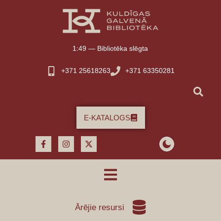
content
1:49
—
Bibliotēka slēgta
+371 25618263
+371 63350281
E-KATALOGS
Ārējie resursi