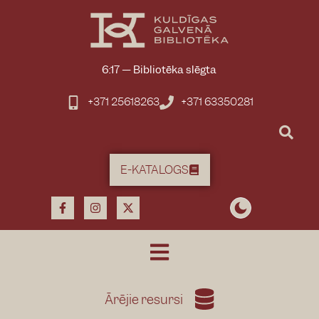
6:17
—
Bibliotēka slēgta
+371 25618263
+371 63350281
E-KATALOGS
Ārējie resursi