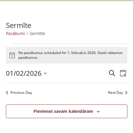
Sermīte
Pasākumi
Sermīte
No pasākumus scheduled for 1. februāris 2026. Skatīt nākamos
N
pasākumus.
o
t
01/02/2026
P
P
i
M
D
c
a
e
e
S
a
i
k
s
e
e
s
l
Previous Day
Next Day
ā
n
l
ē
k
a
ā
e
t
u
c
Pievienot savam kalendāram
k
m
t
u
s
d
V