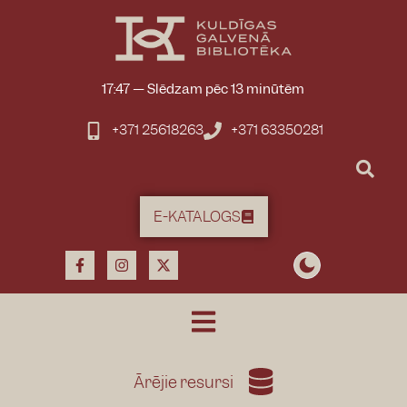
17:47
—
Slēdzam pēc 13 minūtēm
+371 25618263
+371 63350281
E-KATALOGS
Ārējie resursi