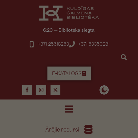
6:20
—
Bibliotēka slēgta
+371 25618263
+371 63350281
E-KATALOGS
Ārējie resursi