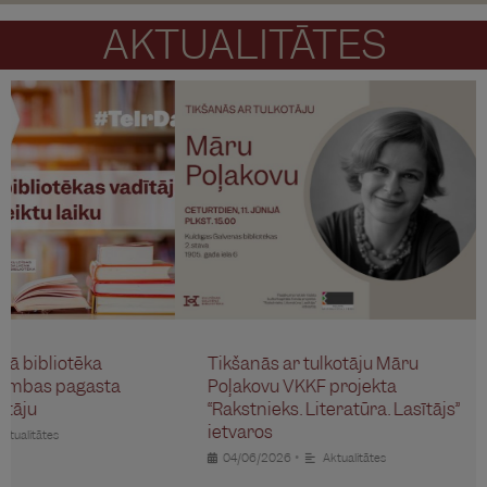
AKTUALITĀTES
ā bibliotēka
Tikšanās ar tulkotāju Māru
umbas pagasta
Poļakovu VKKF projekta
tāju
“Rakstnieks. Literatūra. Lasītājs”
ietvaros
ualitātes
•
04/06/2026
Aktualitātes