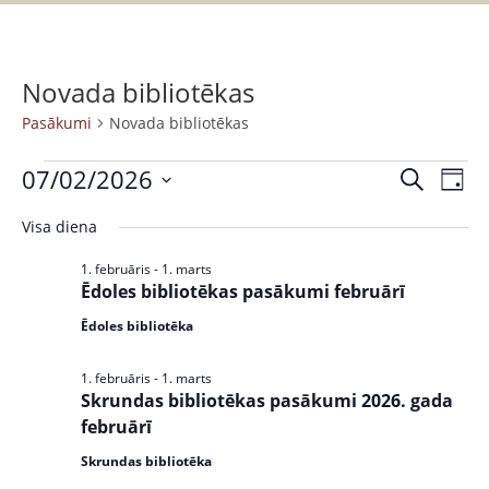
Novada bibliotēkas
Pasākumi
Novada bibliotēkas
07/02/2026
P
P
M
D
a
e
S
a
i
k
Visa diena
s
e
e
s
l
ā
n
l
1. februāris
-
1. marts
ē
k
a
ā
Ēdoles bibliotēkas pasākumi februārī
e
t
u
c
k
Ēdoles bibliotēka
m
t
u
s
d
1. februāris
-
1. marts
V
Skrundas bibliotēkas pasākumi 2026. gada
a
m
i
februārī
t
i
e
e
Skrundas bibliotēka
w
S
.