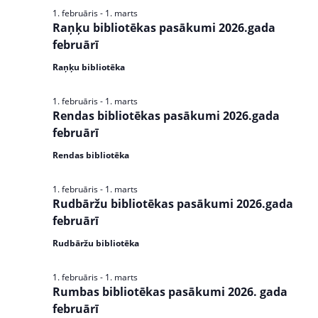
s
1. februāris
-
1. marts
N
Raņķu bibliotēkas pasākumi 2026.gada
februārī
a
Raņķu bibliotēka
v
i
1. februāris
-
1. marts
Rendas bibliotēkas pasākumi 2026.gada
g
februārī
a
Rendas bibliotēka
t
1. februāris
-
1. marts
i
Rudbāržu bibliotēkas pasākumi 2026.gada
februārī
o
Rudbāržu bibliotēka
n
1. februāris
-
1. marts
Rumbas bibliotēkas pasākumi 2026. gada
februārī