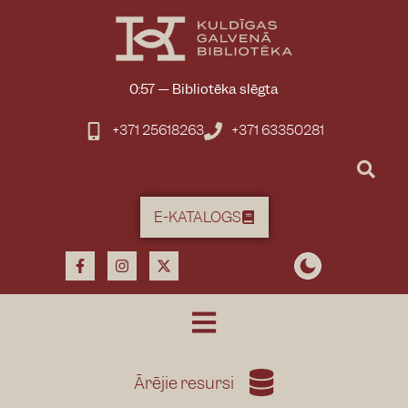
0:57
—
Bibliotēka slēgta
+371 25618263
+371 63350281
E-KATALOGS
Ārējie resursi