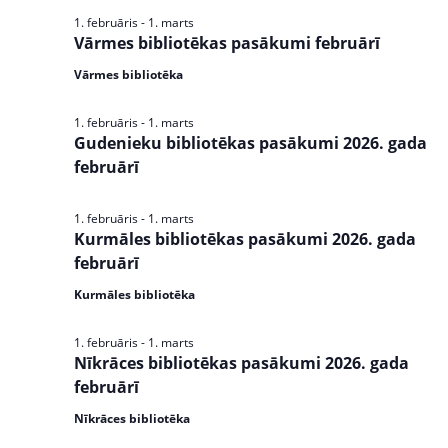
s
1. februāris
-
1. marts
e
N
Vārmes bibliotēkas pasākumi februārī
a
a
Vārmes bibliotēka
v
r
i
1. februāris
-
1. marts
c
g
Gudenieku bibliotēkas pasākumi 2026. gada
a
februārī
h
t
a
i
1. februāris
-
1. marts
n
o
Kurmāles bibliotēkas pasākumi 2026. gada
n
februārī
d
Kurmāles bibliotēka
V
i
1. februāris
-
1. marts
Nīkrāces bibliotēkas pasākumi 2026. gada
e
februārī
w
Nīkrāces bibliotēka