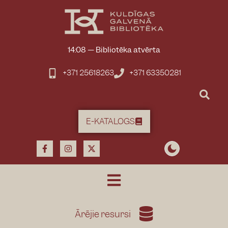
14:08
—
Bibliotēka atvērta
+371 25618263
+371 63350281
E-KATALOGS
Ārējie resursi