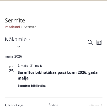
Sermīte
Pasākumi
Sermīte
Nākamie
P
P
M
S
S
a
e
a
a
e
k
s
r
maijs 2026
s
l
l
ā
a
ē
e
k
k
5. maijs
-
31. maijs
ā
PIR
t
c
25
s
u
Sermītes bibliotēkas pasākumi 2026. gada
k
t
t
m
maijā
s
d
u
s
Sermītes bibliotēka
a
V
m
t
i
i
e
e
Pasākumi
Iepriekšējie
Šodien
Nākamie
.