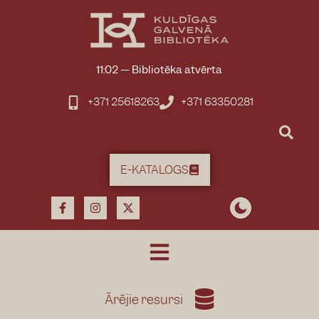
11:02
—
Bibliotēka atvērta
+371 25618263
+371 63350281
E-KATALOGS
Ārējie resursi