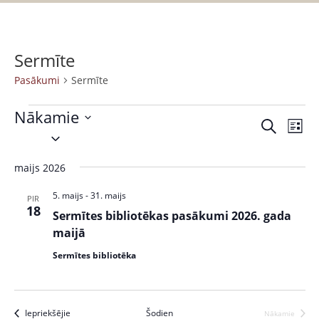
Sermīte
Pasākumi
Sermīte
Nākamie
P
P
M
S
S
a
e
a
a
e
k
s
r
maijs 2026
s
l
l
ā
a
ē
e
k
k
5. maijs
-
31. maijs
ā
PIR
t
c
18
s
u
Sermītes bibliotēkas pasākumi 2026. gada
k
t
t
m
maijā
s
d
u
s
Sermītes bibliotēka
a
V
m
t
i
i
e
e
Pasākumi
Iepriekšējie
Šodien
Nākamie
.