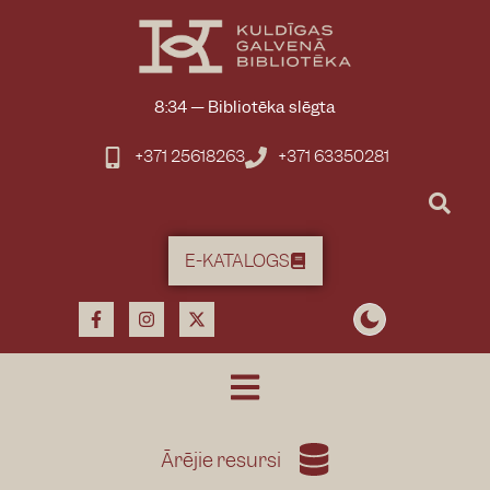
8:34
—
Bibliotēka slēgta
+371 25618263
+371 63350281
E-KATALOGS
Ārējie resursi