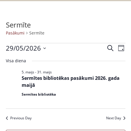
Sermīte
Pasākumi
Sermīte
29/05/2026
P
P
M
D
a
e
S
a
i
k
Visa diena
s
e
e
s
l
ā
n
l
5. maijs
-
31. maijs
ē
k
a
ā
Sermītes bibliotēkas pasākumi 2026. gada
e
t
u
maijā
c
k
m
t
Sermītes bibliotēka
u
s
d
V
a
m
i
t
i
Previous Day
Next Day
e
e
w
S
.