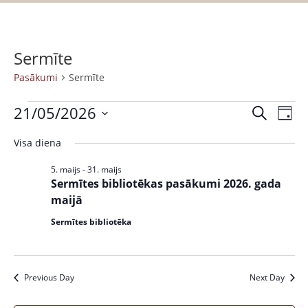
Sermīte
Pasākumi
Sermīte
21/05/2026
P
P
M
D
a
e
S
a
i
k
Visa diena
s
e
e
s
l
ā
n
l
5. maijs
-
31. maijs
ē
k
a
ā
Sermītes bibliotēkas pasākumi 2026. gada
e
t
u
maijā
c
k
m
t
Sermītes bibliotēka
u
s
d
V
a
m
i
t
i
Previous Day
Next Day
e
e
w
S
.