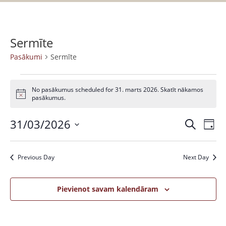
Sermīte
Pasākumi
Sermīte
No pasākumus scheduled for 31. marts 2026. Skatīt nākamos
N
pasākumus.
o
t
31/03/2026
P
P
i
M
D
c
a
e
e
S
a
i
k
s
e
e
s
l
Previous Day
Next Day
ā
n
l
ē
k
a
ā
e
t
u
c
Pievienot savam kalendāram
k
m
t
u
s
d
V