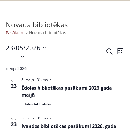
Novada bibliotēkas
Pasākumi
Novada bibliotēkas
23/05/2026
P
P
M
S
S
a
e
a
a
e
k
s
r
maijs 2026
s
l
l
ā
a
ē
e
k
k
5. maijs
-
31. maijs
ā
SES
t
c
23
s
u
Ēdoles bibliotēkas pasākumi 2026.gada
k
t
t
m
maijā
s
d
u
s
Ēdoles bibliotēka
a
V
m
t
i
5. maijs
-
31. maijs
SES
i
e
e
23
Īvandes bibliotēkas pasākumi 2026. gada
.