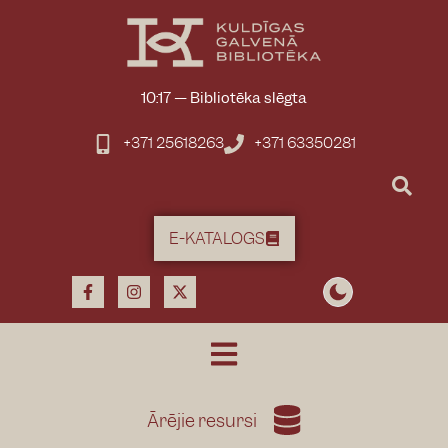
10:17
—
Bibliotēka slēgta
+371 25618263
+371 63350281
E-KATALOGS
Ārējie resursi