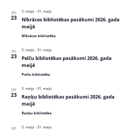
s
5. maijs
-
31. maijs
SES
N
23
Nīkrāces bibliotēkas pasākumi 2026. gada
a
maijā
v
Nīkrāces bibliotēka
i
5. maijs
-
31. maijs
SES
g
23
Pelču bibliotēkas pasākumi 2026. gada
a
maijā
t
Pelču bibliotēka
i
5. maijs
-
31. maijs
SES
23
o
Raņķu bibliotēkas pasākumi 2026. gada
maijā
n
Raņķu bibliotēka
5. maijs
-
31. maijs
SES