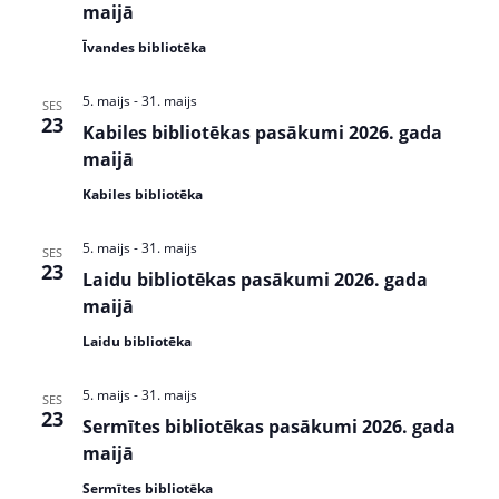
w
S
maijā
s
e
Īvandes bibliotēka
N
a
a
5. maijs
-
31. maijs
SES
v
r
23
Kabiles bibliotēkas pasākumi 2026. gada
i
maijā
c
g
a
Kabiles bibliotēka
h
t
a
i
5. maijs
-
31. maijs
SES
23
n
o
Laidu bibliotēkas pasākumi 2026. gada
n
maijā
d
Laidu bibliotēka
V
i
5. maijs
-
31. maijs
SES
23
Sermītes bibliotēkas pasākumi 2026. gada
e
maijā
w
Sermītes bibliotēka