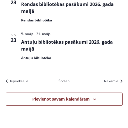
23
Rendas bibliotēkas pasākumi 2026. gada
maijā
Rendas bibliotēka
5. maijs
-
31. maijs
SES
23
Antuļu bibliotēkas pasākumi 2026. gada
maijā
Antuļu bibliotēka
Pasākumi
Pasāk
Iepriekšējie
Šodien
Nākamie
Pievienot savam kalendāram