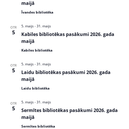
w
S
maijā
s
e
Īvandes bibliotēka
N
a
a
5. maijs
-
31. maijs
OTR
v
r
5
Kabiles bibliotēkas pasākumi 2026. gada
i
maijā
c
g
a
Kabiles bibliotēka
h
t
a
i
5. maijs
-
31. maijs
OTR
5
n
o
Laidu bibliotēkas pasākumi 2026. gada
n
maijā
d
Laidu bibliotēka
V
i
5. maijs
-
31. maijs
OTR
5
Sermītes bibliotēkas pasākumi 2026. gada
e
maijā
w
Sermītes bibliotēka