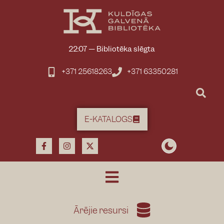
22:07
—
Bibliotēka slēgta
+371 25618263
+371 63350281
E-KATALOGS
Ārējie resursi