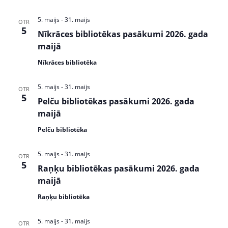
s
5. maijs
-
31. maijs
OTR
N
5
Nīkrāces bibliotēkas pasākumi 2026. gada
a
maijā
v
Nīkrāces bibliotēka
i
5. maijs
-
31. maijs
OTR
g
5
Pelču bibliotēkas pasākumi 2026. gada
a
maijā
t
Pelču bibliotēka
i
5. maijs
-
31. maijs
OTR
5
o
Raņķu bibliotēkas pasākumi 2026. gada
maijā
n
Raņķu bibliotēka
5. maijs
-
31. maijs
OTR