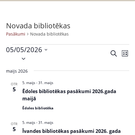
Novada bibliotēkas
Pasākumi
Novada bibliotēkas
05/05/2026
P
P
M
S
S
a
e
a
a
e
k
s
r
maijs 2026
s
l
l
ā
a
ē
e
k
k
5. maijs
-
31. maijs
ā
OTR
t
c
5
s
u
Ēdoles bibliotēkas pasākumi 2026.gada
k
t
t
m
maijā
s
d
u
s
Ēdoles bibliotēka
a
V
m
t
i
5. maijs
-
31. maijs
OTR
i
e
e
5
Īvandes bibliotēkas pasākumi 2026. gada
.