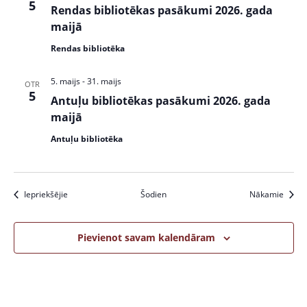
5
Rendas bibliotēkas pasākumi 2026. gada
maijā
Rendas bibliotēka
5. maijs
-
31. maijs
OTR
5
Antuļu bibliotēkas pasākumi 2026. gada
maijā
Antuļu bibliotēka
Pasākumi
Pasāk
Iepriekšējie
Šodien
Nākamie
Pievienot savam kalendāram