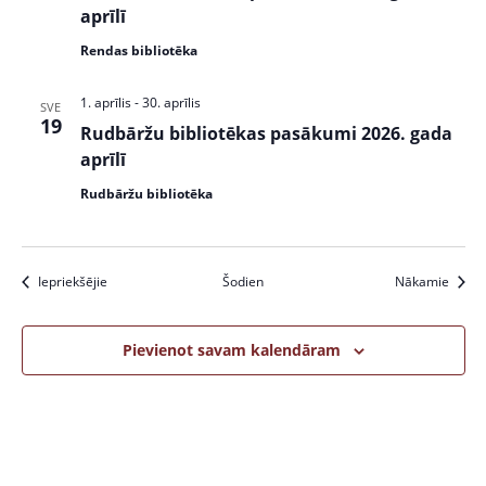
aprīlī
Rendas bibliotēka
1. aprīlis
-
30. aprīlis
SVE
19
Rudbāržu bibliotēkas pasākumi 2026. gada
aprīlī
Rudbāržu bibliotēka
Pasākumi
Pasāk
Iepriekšējie
Šodien
Nākamie
Pievienot savam kalendāram