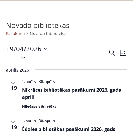
Novada bibliotēkas
Pasākumi
Novada bibliotēkas
19/04/2026
P
P
M
S
S
a
e
a
a
e
k
s
r
aprīlis 2026
s
l
l
ā
a
ē
e
k
k
1. aprīlis
-
30. aprīlis
ā
SVE
t
c
19
s
u
Nīkrāces bibliotēkas pasākumi 2026. gada
k
t
t
m
aprīlī
s
d
u
s
Nīkrāces bibliotēka
a
V
m
t
i
1. aprīlis
-
30. aprīlis
SVE
i
e
e
19
Ēdoles bibliotēkas pasākumi 2026. gada
.