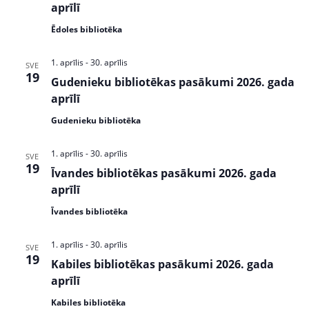
w
S
aprīlī
s
e
Ēdoles bibliotēka
N
a
a
1. aprīlis
-
30. aprīlis
SVE
v
r
19
Gudenieku bibliotēkas pasākumi 2026. gada
i
aprīlī
c
g
a
Gudenieku bibliotēka
h
t
a
i
1. aprīlis
-
30. aprīlis
SVE
19
n
o
Īvandes bibliotēkas pasākumi 2026. gada
n
aprīlī
d
Īvandes bibliotēka
V
i
1. aprīlis
-
30. aprīlis
SVE
19
Kabiles bibliotēkas pasākumi 2026. gada
e
aprīlī
w
Kabiles bibliotēka