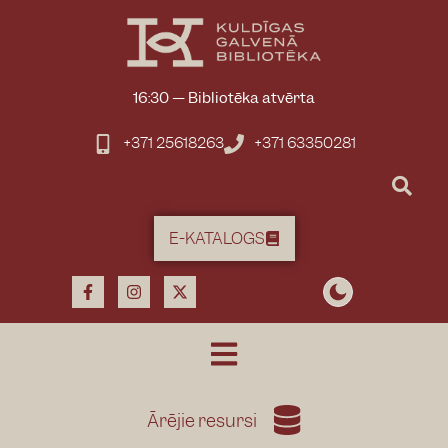
16:30
—
Bibliotēka atvērta
+371 25618263
+371 63350281
E-KATALOGS
Ārējie resursi