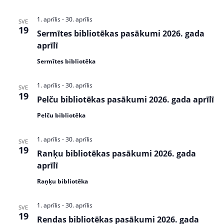
s
1. aprīlis
-
30. aprīlis
SVE
N
19
Sermītes bibliotēkas pasākumi 2026. gada
a
aprīlī
v
Sermītes bibliotēka
i
1. aprīlis
-
30. aprīlis
SVE
g
19
Pelču bibliotēkas pasākumi 2026. gada aprīlī
a
Pelču bibliotēka
t
1. aprīlis
-
30. aprīlis
SVE
i
19
Ranķu bibliotēkas pasākumi 2026. gada
o
aprīlī
n
Raņķu bibliotēka
1. aprīlis
-
30. aprīlis
SVE
19
Rendas bibliotēkas pasākumi 2026. gada