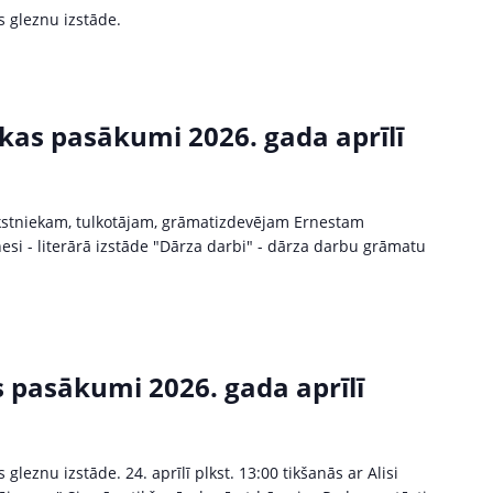
s gleznu izstāde.
kas pasākumi 2026. gada aprīlī
rakstniekam, tulkotājam, grāmatizdevējam Ernestam
si - literārā izstāde "Dārza darbi" - dārza darbu grāmatu
s pasākumi 2026. gada aprīlī
 gleznu izstāde. 24. aprīlī plkst. 13:00 tikšanās ar Alisi