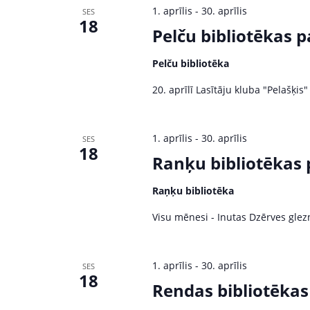
1. aprīlis
-
30. aprīlis
SES
18
Pelču bibliotēkas 
Pelču bibliotēka
20. aprīlī Lasītāju kluba "Pelašķis
1. aprīlis
-
30. aprīlis
SES
18
Ranķu bibliotēkas 
Raņķu bibliotēka
Visu mēnesi - Inutas Dzērves glezn
1. aprīlis
-
30. aprīlis
SES
18
Rendas bibliotēkas