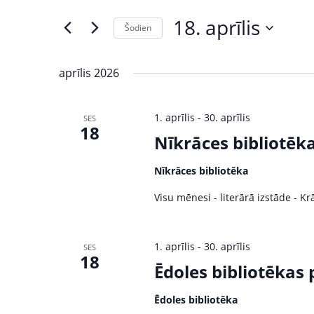
s
e
18. aprīlis
Šodien
r
ā
S
K
e
e
k
aprīlis 2026
l
y
u
e
w
1. aprīlis
-
30. aprīlis
SES
c
o
18
m
t
Nīkrāces bibliotēk
r
d
d
i
Nīkrāces bibliotēka
a
.
S
t
S
Visu mēnesi - literārā izstāde - Krā
e
e
e
.
a
r
1. aprīlis
-
30. aprīlis
a
SES
18
c
Ēdoles bibliotēkas
r
h
f
Ēdoles bibliotēka