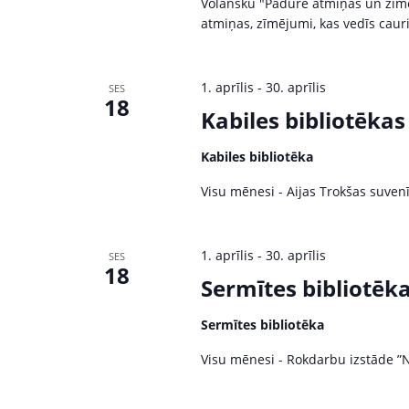
d
a
Volansku "Padure atmiņās un zīmēj
atmiņas, zīmējumi, kas vedīs cauri
.
v
i
1. aprīlis
-
30. aprīlis
SES
18
Kabiles bibliotēkas
g
a
Kabiles bibliotēka
Visu mēnesi - Aijas Trokšas suvenī
t
i
1. aprīlis
-
30. aprīlis
SES
18
o
Sermītes bibliotēk
n
Sermītes bibliotēka
Visu mēnesi - Rokdarbu izstāde 