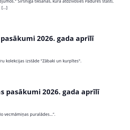
umos." Sirsnīga tikšanās, kurā atdzīvosies Padures stāsti,
 […]
 pasākumi 2026. gada aprīlī
ru kolekcijas izstāde "Zābaki un kurpītes".
as pasākumi 2026. gada aprīlī
”No vecmāmiņas puralādes…”.