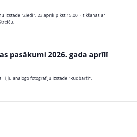
 izstāde "Ziedi". 23.aprīlī plkst.15.00 - tikšanās ar
Streiču.
as pasākumi 2026. gada aprīlī
Tiļļu analogo fotogrāfiju izstāde "Rudbārži".