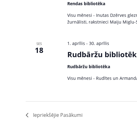
Rendas bibliotēka
Visu mēnesi - Inutas Dzērves gleznu
žurnālisti, rakstnieci Maiju Miglu-
1. aprīlis
-
30. aprīlis
SES
18
Rudbāržu bibliotēk
Rudbāržu bibliotēka
Visu mēnesi - Rudītes un Armanda 
Iepriekšējie
Pasākumi