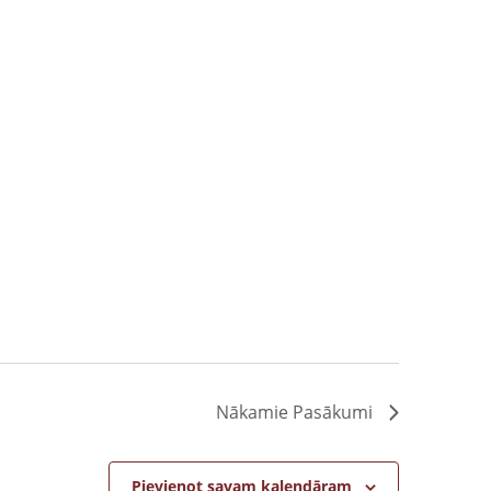
Nākamie
Pasākumi
Pievienot savam kalendāram