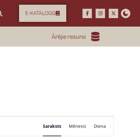
E-KATALOGS
Ārējie resursi
P
Saraksts
Mēnesis
Diena
a
s