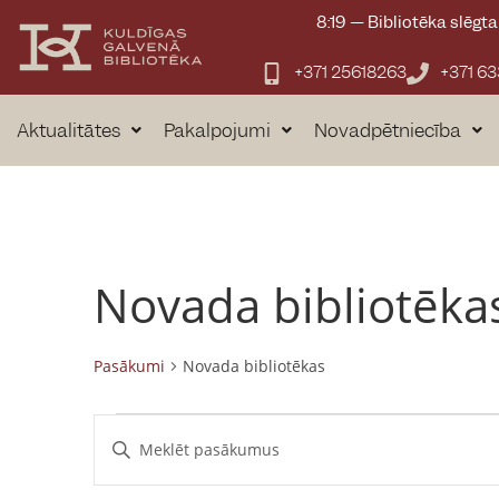
8:19
—
Bibliotēka slēgta
+371 25618263
+371 6
Aktualitātes
Pakalpojumi
Novadpētniecība
Novada bibliotēka
Pasākumi
Novada bibliotēkas
P
E
n
a
t