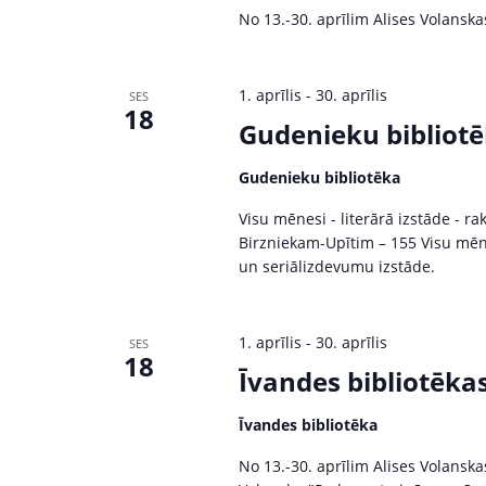
c
o
No 13.-30. aprīlim Alises Volanska
r
h
P
a
a
1. aprīlis
-
30. aprīlis
SES
s
18
n
Gudenieku bibliotē
ā
k
d
Gudenieku bibliotēka
u
V
m
Visu mēnesi - literārā izstāde - 
Birzniekam-Upītim – 155 Visu mēne
i
i
un seriālizdevumu izstāde.
b
y
e
K
1. aprīlis
-
30. aprīlis
SES
w
e
18
Īvandes bibliotēka
y
s
w
Īvandes bibliotēka
o
N
r
No 13.-30. aprīlim Alises Volanskas