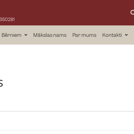
3350281
Bērniem
Mākslas nams
Par mums
Kontakti
s