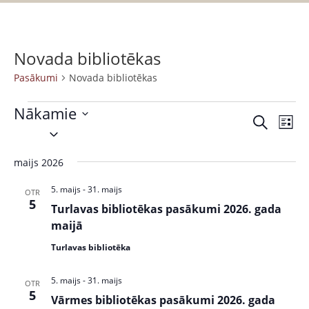
Novada bibliotēkas
Pasākumi
Novada bibliotēkas
Nākamie
P
P
M
S
S
a
e
a
a
e
k
s
r
maijs 2026
s
l
l
ā
a
ē
e
k
k
5. maijs
-
31. maijs
ā
OTR
t
c
5
s
u
Turlavas bibliotēkas pasākumi 2026. gada
k
t
t
m
maijā
s
d
u
s
Turlavas bibliotēka
a
V
m
t
i
5. maijs
-
31. maijs
OTR
i
e
e
5
Vārmes bibliotēkas pasākumi 2026. gada
.