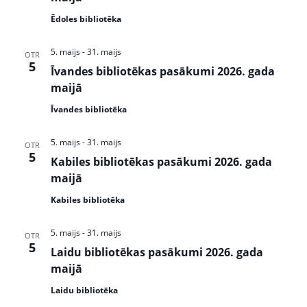
s
Ēdoles bibliotēka
N
5. maijs
-
31. maijs
a
OTR
5
Īvandes bibliotēkas pasākumi 2026. gada
v
maijā
i
Īvandes bibliotēka
g
5. maijs
-
31. maijs
OTR
a
5
Kabiles bibliotēkas pasākumi 2026. gada
t
maijā
i
Kabiles bibliotēka
o
5. maijs
-
31. maijs
OTR
5
n
Laidu bibliotēkas pasākumi 2026. gada
maijā
Laidu bibliotēka