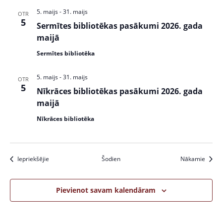
5. maijs
-
31. maijs
OTR
5
Sermītes bibliotēkas pasākumi 2026. gada
maijā
Sermītes bibliotēka
5. maijs
-
31. maijs
OTR
5
Nīkrāces bibliotēkas pasākumi 2026. gada
maijā
Nīkrāces bibliotēka
Pasākumi
Pasāk
Iepriekšējie
Šodien
Nākamie
Pievienot savam kalendāram