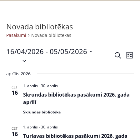
Novada bibliotēkas
Pasākumi
Novada bibliotēkas
16/04/2026
 - 
05/05/2026
P
P
M
S
S
a
e
a
a
e
k
s
r
aprīlis 2026
s
l
l
ā
a
ē
e
k
k
1. aprīlis
-
30. aprīlis
ā
CET
t
c
16
s
u
Skrundas bibliotēkas pasākumi 2026. gada
k
t
t
m
aprīlī
s
d
u
s
Skrundas bibliotēka
a
V
m
t
i
1. aprīlis
-
30. aprīlis
CET
i
e
e
16
Turlavas bibliotēkas pasākumi 2026. gada
.