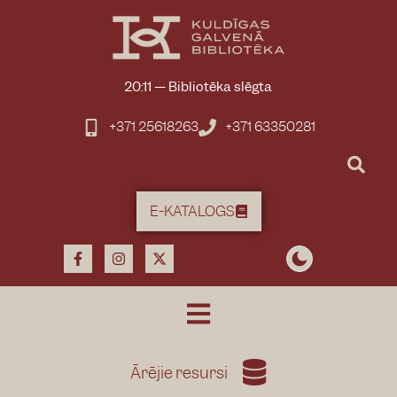
20:11
—
Bibliotēka slēgta
+371 25618263
+371 63350281
E-KATALOGS
Ārējie resursi