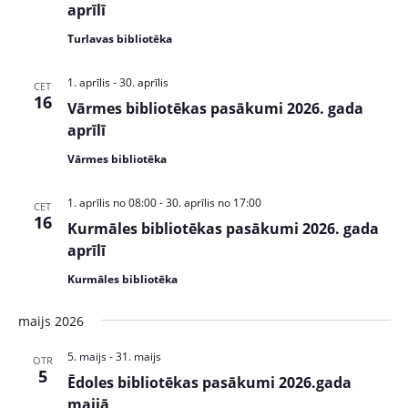
w
S
aprīlī
s
e
Turlavas bibliotēka
N
a
a
1. aprīlis
-
30. aprīlis
CET
v
r
16
Vārmes bibliotēkas pasākumi 2026. gada
i
aprīlī
c
g
a
Vārmes bibliotēka
h
t
a
i
1. aprīlis no 08:00
-
30. aprīlis no 17:00
CET
16
n
o
Kurmāles bibliotēkas pasākumi 2026. gada
n
aprīlī
d
Kurmāles bibliotēka
V
maijs 2026
i
e
5. maijs
-
31. maijs
OTR
5
Ēdoles bibliotēkas pasākumi 2026.gada
w
maijā