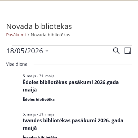
Novada bibliotēkas
Pasākumi
Novada bibliotēkas
18/05/2026
P
P
M
D
a
e
S
a
i
k
Visa diena
s
e
e
s
l
ā
n
l
5. maijs
-
31. maijs
ē
k
a
ā
Ēdoles bibliotēkas pasākumi 2026.gada
e
t
u
maijā
c
k
m
t
Ēdoles bibliotēka
u
s
d
V
a
m
5. maijs
-
31. maijs
i
Īvandes bibliotēkas pasākumi 2026. gada
t
i
e
maijā
e
w
S
.
Īvandes bibliotēka