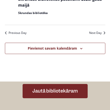
maijā
Skrundas bibliotēka
Previous Day
Next Day
Pievienot savam kalendāram
Jautā bibliotekāram