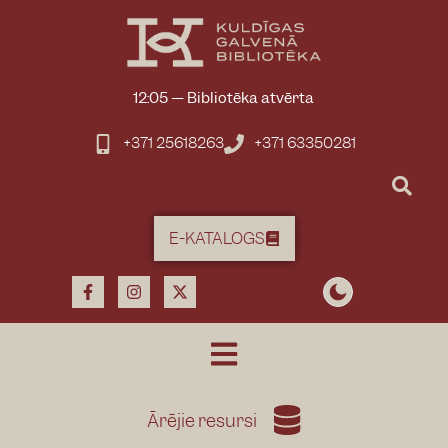
12:05
—
Bibliotēka atvērta
+371 25618263
+371 63350281
E-KATALOGS
Ārējie resursi