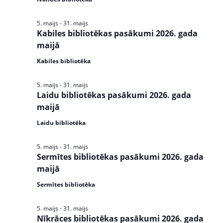
s
e
N
5. maijs
-
31. maijs
a
a
Kabiles bibliotēkas pasākumi 2026. gada
v
maijā
r
i
Kabiles bibliotēka
c
g
a
h
5. maijs
-
31. maijs
t
Laidu bibliotēkas pasākumi 2026. gada
a
i
maijā
n
o
Laidu bibliotēka
n
d
5. maijs
-
31. maijs
V
Sermītes bibliotēkas pasākumi 2026. gada
maijā
i
Sermītes bibliotēka
e
w
5. maijs
-
31. maijs
Nīkrāces bibliotēkas pasākumi 2026. gada