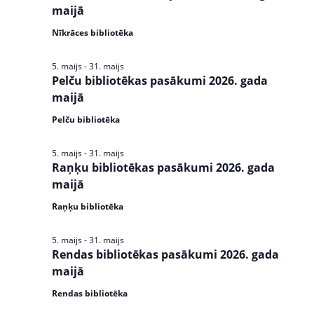
s
maijā
N
Nīkrāces bibliotēka
a
5. maijs
-
31. maijs
v
Pelču bibliotēkas pasākumi 2026. gada
maijā
i
Pelču bibliotēka
g
a
5. maijs
-
31. maijs
Raņķu bibliotēkas pasākumi 2026. gada
t
maijā
i
Raņķu bibliotēka
o
5. maijs
-
31. maijs
n
Rendas bibliotēkas pasākumi 2026. gada
maijā
Rendas bibliotēka