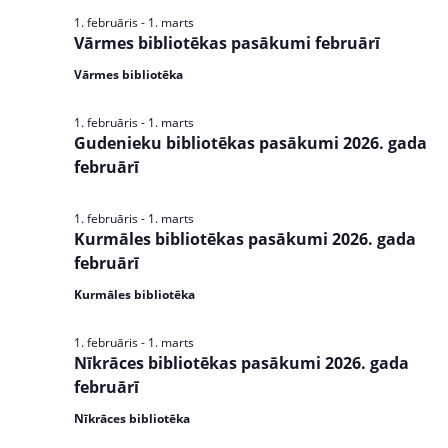
s
1. februāris
-
1. marts
e
N
Vārmes bibliotēkas pasākumi februārī
a
a
Vārmes bibliotēka
v
r
i
1. februāris
-
1. marts
c
g
Gudenieku bibliotēkas pasākumi 2026. gada
a
februārī
h
t
a
i
1. februāris
-
1. marts
n
o
Kurmāles bibliotēkas pasākumi 2026. gada
n
februārī
d
Kurmāles bibliotēka
V
i
1. februāris
-
1. marts
Nīkrāces bibliotēkas pasākumi 2026. gada
e
februārī
w
Nīkrāces bibliotēka