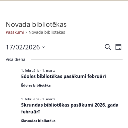
Novada bibliotēkas
Pasākumi
Novada bibliotēkas
17/02/2026
P
P
M
D
a
e
S
a
i
k
Visa diena
s
e
e
s
l
ā
n
l
1. februāris
-
1. marts
ē
k
a
ā
Ēdoles bibliotēkas pasākumi februārī
e
t
u
c
k
Ēdoles bibliotēka
m
t
u
s
d
1. februāris
-
1. marts
V
Skrundas bibliotēkas pasākumi 2026. gada
a
m
i
februārī
t
i
e
e
Skrundas bibliotēka
w
S
.