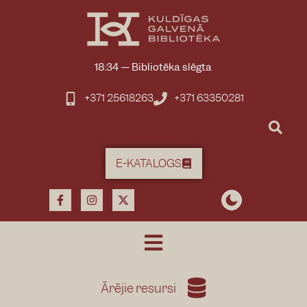
18:34
—
Bibliotēka slēgta
+371 25618263
+371 63350281
E-KATALOGS
Ārējie resursi