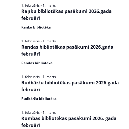
s
1. februāris
-
1. marts
N
Raņķu bibliotēkas pasākumi 2026.gada
februārī
a
Raņķu bibliotēka
v
i
1. februāris
-
1. marts
Rendas bibliotēkas pasākumi 2026.gada
g
februārī
a
Rendas bibliotēka
t
1. februāris
-
1. marts
i
Rudbāržu bibliotēkas pasākumi 2026.gada
februārī
o
Rudbāržu bibliotēka
n
1. februāris
-
1. marts
Rumbas bibliotēkas pasākumi 2026. gada
februārī