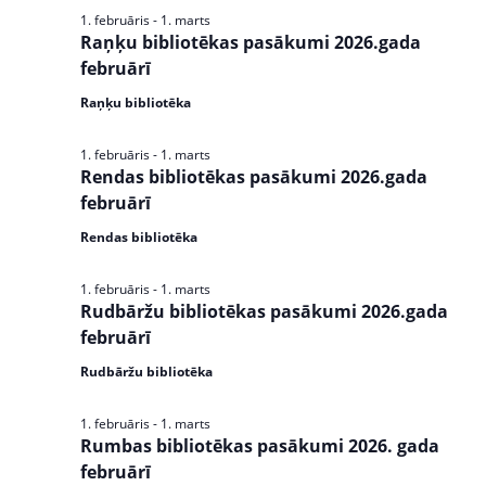
s
1. februāris
-
1. marts
N
Raņķu bibliotēkas pasākumi 2026.gada
februārī
a
Raņķu bibliotēka
v
i
1. februāris
-
1. marts
Rendas bibliotēkas pasākumi 2026.gada
g
februārī
a
Rendas bibliotēka
t
1. februāris
-
1. marts
i
Rudbāržu bibliotēkas pasākumi 2026.gada
februārī
o
Rudbāržu bibliotēka
n
1. februāris
-
1. marts
Rumbas bibliotēkas pasākumi 2026. gada
februārī