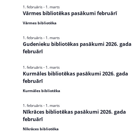
s
1. februāris
-
1. marts
e
N
Vārmes bibliotēkas pasākumi februārī
a
a
Vārmes bibliotēka
v
r
i
1. februāris
-
1. marts
c
g
Gudenieku bibliotēkas pasākumi 2026. gada
a
februārī
h
t
a
i
1. februāris
-
1. marts
n
o
Kurmāles bibliotēkas pasākumi 2026. gada
n
februārī
d
Kurmāles bibliotēka
V
i
1. februāris
-
1. marts
Nīkrāces bibliotēkas pasākumi 2026. gada
e
februārī
w
Nīkrāces bibliotēka