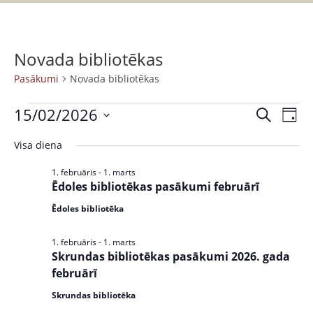
Novada bibliotēkas
Pasākumi
Novada bibliotēkas
15/02/2026
P
P
M
D
a
e
S
a
i
k
Visa diena
s
e
e
s
l
ā
n
l
1. februāris
-
1. marts
ē
k
a
ā
Ēdoles bibliotēkas pasākumi februārī
e
t
u
c
k
Ēdoles bibliotēka
m
t
u
s
d
1. februāris
-
1. marts
V
Skrundas bibliotēkas pasākumi 2026. gada
a
m
i
februārī
t
i
e
e
Skrundas bibliotēka
w
S
.