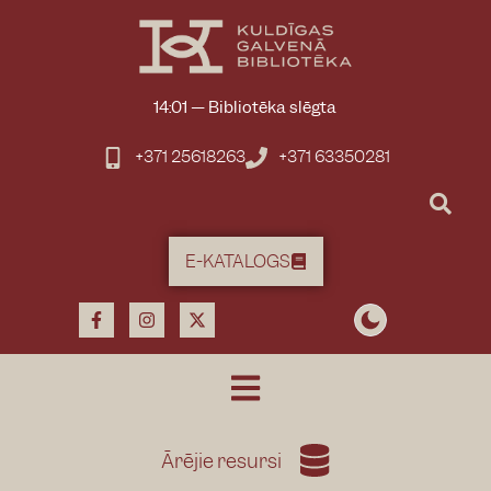
14:01
—
Bibliotēka slēgta
+371 25618263
+371 63350281
E-KATALOGS
Ārējie resursi