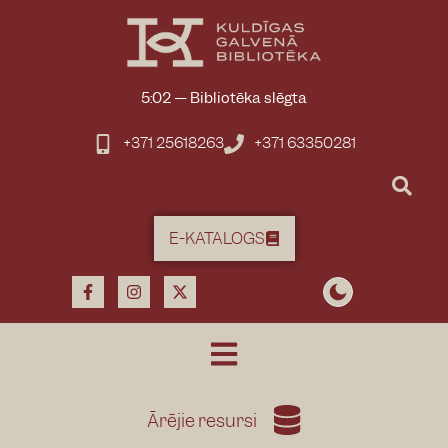
5:02
—
Bibliotēka slēgta
+371 25618263
+371 63350281
E-KATALOGS
Ārējie resursi