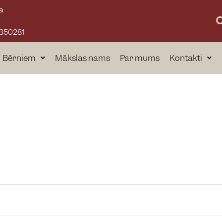
a
3350281
Bērniem
Mākslas nams
Par mums
Kontakti