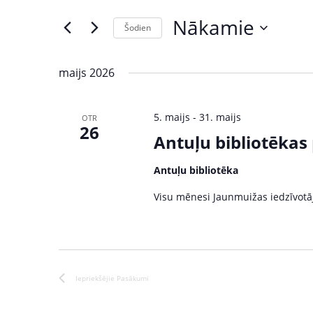
s
e
Nākamie
Šodien
r
ā
S
K
e
e
k
maijs 2026
l
y
u
e
w
5. maijs
-
31. maijs
OTR
c
o
26
m
t
Antuļu bibliotēkas
r
d
d
i
Antuļu bibliotēka
a
.
S
t
S
Visu mēnesi Jaunmuižas iedzīvotāj
e
e
e
.
a
r
a
c
r
h
Iepriekšējie
Pasākumi
f