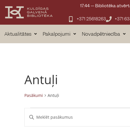
17:44
—
Bibliotēka atvērt
+371 25618263
+371 6
Aktualitātes
Pakalpojumi
Novadpētniecība
Antuļi
Pasākumi
Antuļi
P
E
n
a
t