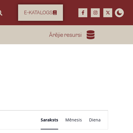
E-KATALOGS
Ārējie resursi
P
Saraksts
Mēnesis
Diena
a
s