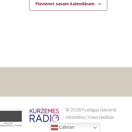
o
Pievienot savam kalendāram
n
© 2026 Kuldīgas Galvenā
bibliotēka | Visas tiesības
paturētas
Latvian