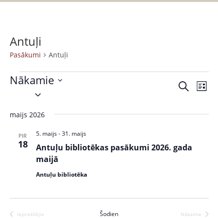
Antuļi
Pasākumi
Antuļi
Nākamie
P
P
M
S
S
a
e
a
a
e
k
s
r
maijs 2026
s
l
l
ā
a
ē
e
k
k
5. maijs
-
31. maijs
ā
PIR
t
c
18
s
u
Antuļu bibliotēkas pasākumi 2026. gada
k
t
t
m
maijā
s
d
u
s
Antuļu bibliotēka
a
V
m
t
i
i
e
e
Šodien
Iepriekšējie
Nākamie
.