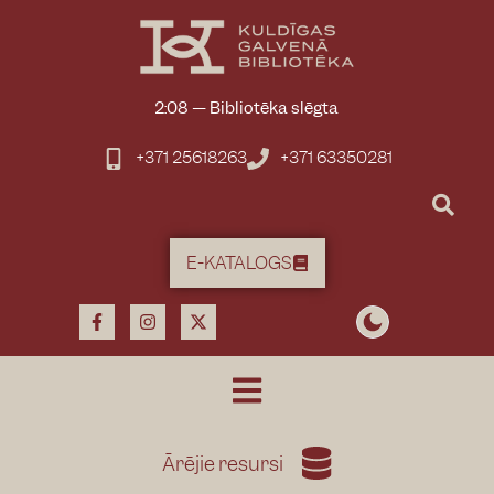
2:08
—
Bibliotēka slēgta
+371 25618263
+371 63350281
E-KATALOGS
Ārējie resursi