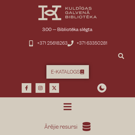
3:00
—
Bibliotēka slēgta
+371 25618263
+371 63350281
E-KATALOGS
Ārējie resursi