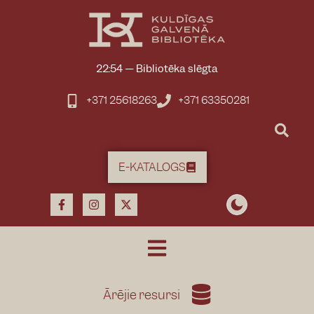
22:54
—
Bibliotēka slēgta
+371 25618263
+371 63350281
E-KATALOGS
Ārējie resursi