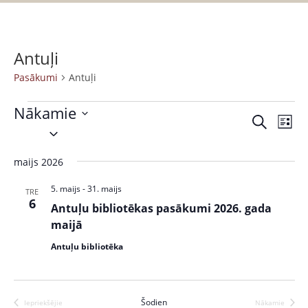
Antuļi
Pasākumi
Antuļi
Nākamie
P
P
M
S
S
a
e
a
a
e
k
s
r
maijs 2026
s
l
l
ā
a
ē
e
k
k
5. maijs
-
31. maijs
ā
TRE
t
c
6
s
u
Antuļu bibliotēkas pasākumi 2026. gada
k
t
t
m
maijā
s
d
u
s
Antuļu bibliotēka
a
V
m
t
i
i
e
e
Šodien
Iepriekšējie
Nākamie
.