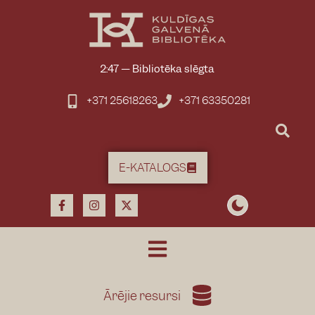
2:47
—
Bibliotēka slēgta
+371 25618263
+371 63350281
E-KATALOGS
Ārējie resursi