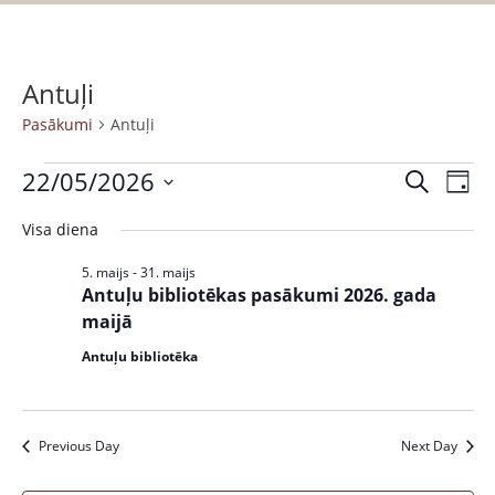
Antuļi
Pasākumi
Antuļi
22/05/2026
P
P
M
D
a
e
S
a
i
k
Visa diena
s
e
e
s
l
ā
n
l
5. maijs
-
31. maijs
ē
k
a
ā
Antuļu bibliotēkas pasākumi 2026. gada
e
t
u
maijā
c
k
m
t
Antuļu bibliotēka
u
s
d
V
a
m
i
t
i
Previous Day
Next Day
e
e
w
S
.