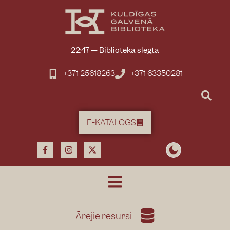
22:47
—
Bibliotēka slēgta
+371 25618263
+371 63350281
E-KATALOGS
Ārējie resursi