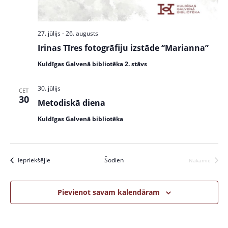
s
N
27. jūlijs
-
26. augusts
a
Irinas Tīres fotogrāfiju izstāde “Marianna”
v
Kuldīgas Galvenā bibliotēka 2. stāvs
i
30. jūlijs
CET
g
30
Metodiskā diena
a
Kuldīgas Galvenā bibliotēka
t
i
Pasākumi
Iepriekšējie
Šodien
Nākamie
o
Pasākumi
n
Pievienot savam kalendāram