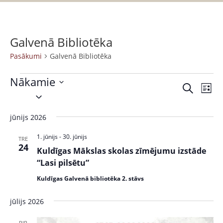
Galvenā Bibliotēka
Pasākumi
Galvenā Bibliotēka
Nākamie
P
P
M
S
S
a
e
a
a
e
k
s
r
jūnijs 2026
s
l
l
ā
a
ē
e
k
k
1. jūnijs
-
30. jūnijs
ā
TRE
t
c
24
s
u
Kuldīgas Mākslas skolas zīmējumu izstāde
k
t
t
m
“Lasi pilsētu”
s
d
u
s
Kuldīgas Galvenā bibliotēka 2. stāvs
a
V
m
t
i
jūlijs 2026
i
e
e
.
PIR