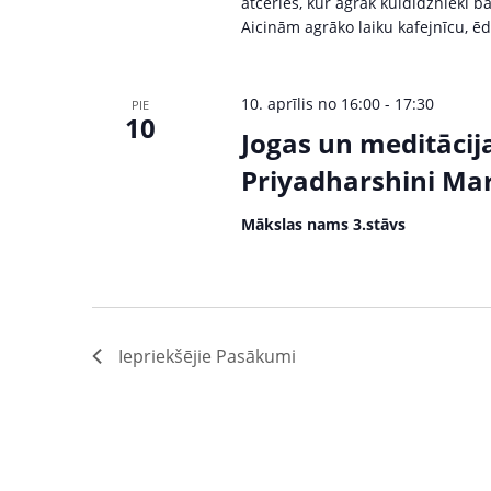
atceries, kur agrāk kuldīdznieki 
Aicinām agrāko laiku kafejnīcu, ē
10. aprīlis no 16:00
-
17:30
PIE
10
Jogas un meditācij
Priyadharshini Mart
Mākslas nams 3.stāvs
Iepriekšējie
Pasākumi