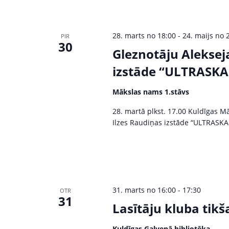
c
o
r
h
P
28. marts no 18:00
-
24. maijs no 
PIR
a
a
30
Gleznotāju Alekse
s
n
ā
izstāde “ULTRASKA
k
d
u
Mākslas nams 1.stāvs
V
m
28. martā plkst. 17.00 Kuldīgas M
i
Ilzes Raudiņas izstāde “ULTRASKAŅ
i
b
y
e
K
w
e
y
s
31. marts no 16:00
-
17:30
OTR
w
31
o
Lasītāju kluba tik
N
r
Kuldīgas Galvenā bibliotēka