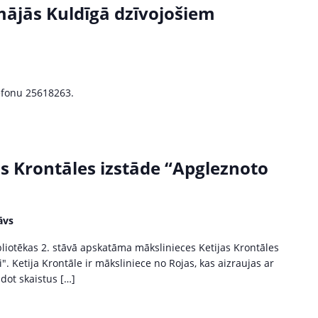
ājās Kuldīgā dzīvojošiem
lefonu 25618263.
as Krontāles izstāde “Apgleznoto
āvs
bliotēkas 2. stāvā apskatāma mākslinieces Ketijas Krontāles
. Ketija Krontāle ir māksliniece no Rojas, kas aizraujas ar
dot skaistus […]