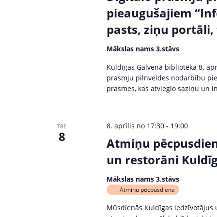
pieaugušajiem “Inf
pasts, ziņu portāli
Mākslas nams 3.stāvs
Kuldīgas Galvenā bibliotēka 8. apr
prasmju pilnveides nodarbību pie
prasmes, kas atvieglo saziņu un 
8. aprīlis no 17:30
-
19:00
TRE
8
Atmiņu pēcpusdiena
un restorāni Kuldī
Mākslas nams 3.stāvs
Atmiņu pēcpusdiena
Mūsdienās Kuldīgas iedzīvotājus u