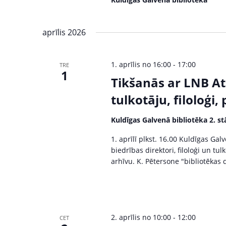
d
a
.
v
aprīlis 2026
i
1. aprīlis no 16:00
-
17:00
g
TRE
1
Tikšanās ar LNB Atb
a
tulkotāju, filoloģi,
t
Kuldīgas Galvenā bibliotēka 2. st
i
1. aprīlī plkst. 16.00 Kuldīgas Gal
o
biedrības direktori, filoloģi un tu
arhīvu. K. Pētersone "bibliotēkas 
n
2. aprīlis no 10:00
-
12:00
CET