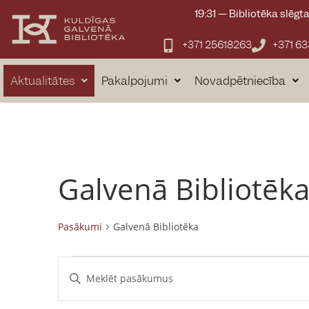
19:31
—
Bibliotēka slēgt
+371 25618263
+371 6
Aktualitātes
Pakalpojumi
Novadpētniecība
Galvenā Bibliotēk
Pasākumi
Galvenā Bibliotēka
P
E
n
a
t