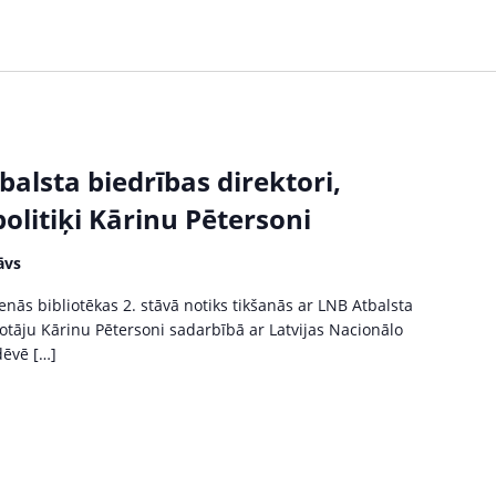
alsta biedrības direktori,
 politiķi Kārinu Pētersoni
āvs
venās bibliotēkas 2. stāvā notiks tikšanās ar LNB Atbalsta
lkotāju Kārinu Pētersoni sadarbībā ar Latvijas Nacionālo
dēvē […]