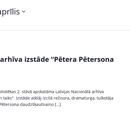
aprīlis
 arhīva izstāde “Pētera Pētersona
liotēkas 2. stāvā apskatāma Latvijas Nacionālā arhīva
laiks". Izstāde atklāj izcilā režisora, dramaturga, tulkotāja
 Pētersona daudzšķautnaino […]