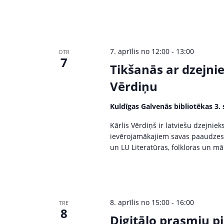
7. aprīlis no 12:00
-
13:00
OTR
7
Tikšanās ar dzejnie
Vērdiņu
Kuldīgas Galvenās bibliotēkas 3. 
Kārlis Vērdiņš ir latviešu dzejniek
ievērojamākajiem savas paaudzes 
un LU Literatūras, folkloras un māk
8. aprīlis no 15:00
-
16:00
TRE
8
Digitālo prasmju p