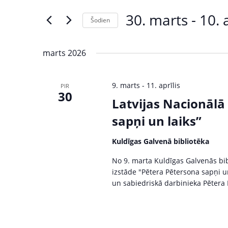
s
e
30. marts
 - 
10. 
Šodien
r
ā
S
K
e
e
k
marts 2026
l
y
u
e
w
9. marts
-
11. aprīlis
PIR
c
o
30
m
t
Latvijas Nacionālā
r
d
d
i
sapņi un laiks”
a
.
S
t
S
Kuldīgas Galvenā bibliotēka
e
e
e
No 9. marta Kuldīgas Galvenās bib
.
a
izstāde "Pētera Pētersona sapņi un 
r
a
un sabiedriskā darbinieka Pētera
c
r
h
f