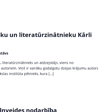
ku un literatūrzinātnieku Kārli
stāvs
s, literatūrzinātnieks un atdzejotājs, viens no
autoriem. Viņš ir vairāku godalgotu dzejas krājumu autors
slas institūta pētnieks, kura […]
ilnveides nodarbība