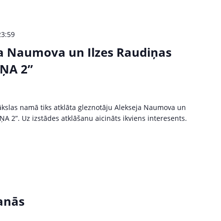
23:59
ja Naumova un Ilzes Raudiņas
ŅA 2”
ākslas namā tiks atklāta gleznotāju Alekseja Naumova un
A 2”. Uz izstādes atklāšanu aicināts ikviens interesents.
šanās