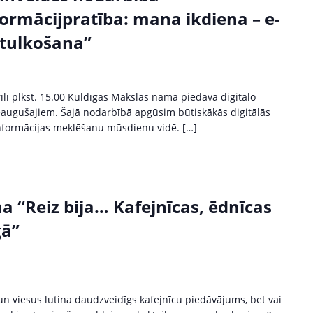
ormācijpratība: mana ikdiena – e-
, tulkošana”
īlī plkst. 15.00 Kuldīgas Mākslas namā piedāvā digitālo
augušajiem. Šajā nodarbībā apgūsim būtiskākās digitālās
informācijas meklēšanu mūsdienu vidē. […]
 “Reiz bija… Kafejnīcas, ēdnīcas
gā”
n viesus lutina daudzveidīgs kafejnīcu piedāvājums, bet vai