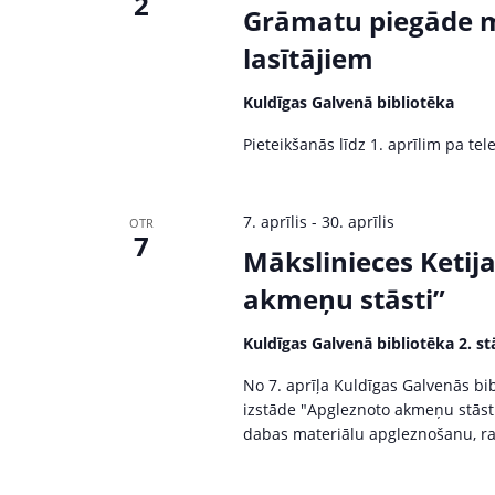
2
Grāmatu piegāde m
lasītājiem
Kuldīgas Galvenā bibliotēka
Pieteikšanās līdz 1. aprīlim pa te
7. aprīlis
-
30. aprīlis
OTR
7
Mākslinieces Ketij
akmeņu stāsti”
Kuldīgas Galvenā bibliotēka 2. st
No 7. aprīļa Kuldīgas Galvenās bi
izstāde "Apgleznoto akmeņu stāsti"
dabas materiālu apgleznošanu, ra