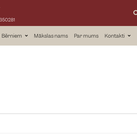
a
3350281
Bērniem
Mākslas nams
Par mums
Kontakti
a