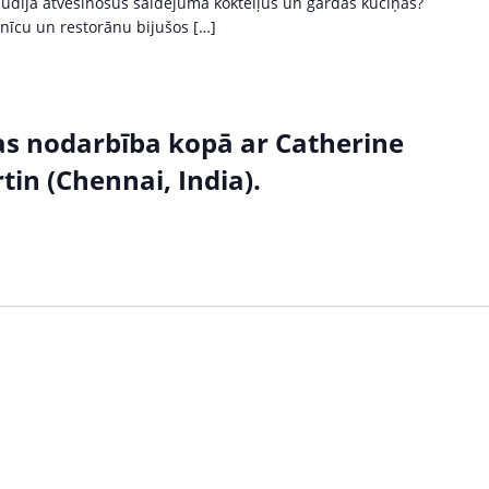
baudīja atvēsinošus saldējuma kokteiļus un gardas kūciņas?
dnīcu un restorānu bijušos […]
as nodarbība kopā ar Catherine
in (Chennai, India).