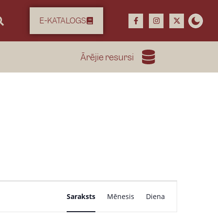
E-KATALOGS
Ārējie resursi
P
Saraksts
Mēnesis
Diena
a
s