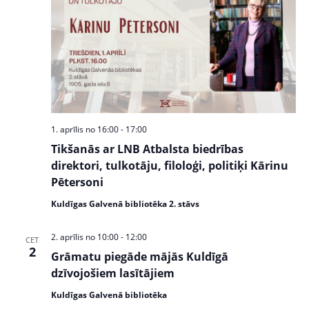
1. aprīlis no 16:00
-
17:00
Tikšanās ar LNB Atbalsta biedrības
direktori, tulkotāju, filoloģi, politiķi Kārinu
Pētersoni
Kuldīgas Galvenā bibliotēka 2. stāvs
2. aprīlis no 10:00
-
12:00
CET
2
Grāmatu piegāde mājās Kuldīgā
dzīvojošiem lasītājiem
Kuldīgas Galvenā bibliotēka