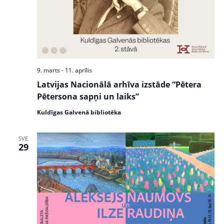
w
S
s
e
N
a
a
v
r
i
9. marts
-
11. aprīlis
c
g
Latvijas Nacionālā arhīva izstāde “Pētera
a
h
Pētersona sapņi un laiks”
t
a
i
Kuldīgas Galvenā bibliotēka
n
o
n
SVE
d
29
V
i
e
w