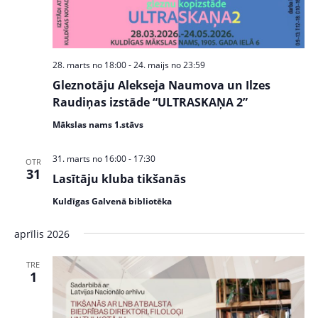
s
N
a
28. marts no 18:00
-
24. maijs no 23:59
v
Gleznotāju Alekseja Naumova un Ilzes
Raudiņas izstāde “ULTRASKAŅA 2”
i
Mākslas nams 1.stāvs
g
a
31. marts no 16:00
-
17:30
OTR
31
Lasītāju kluba tikšanās
t
Kuldīgas Galvenā bibliotēka
i
o
aprīlis 2026
n
TRE
1