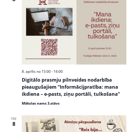
8. aprīlis no 15:00
-
16:00
Digitālo prasmju pilnveides nodarbība
pieaugušajiem “Informācijpratība: mana
ikdiena – e-pasts, ziņu portāli, tulkošana”
Mākslas nams 3.stāvs
TRE
8