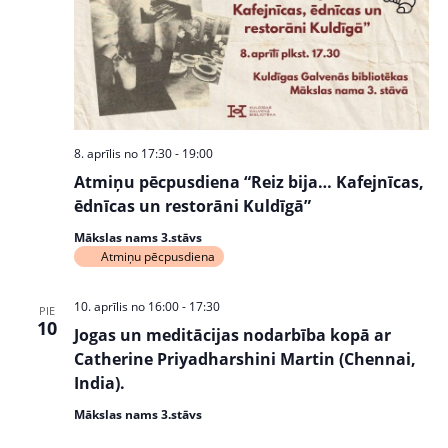
8. aprīlis no 17:30
-
19:00
Atmiņu pēcpusdiena “Reiz bija… Kafejnīcas,
ēdnīcas un restorāni Kuldīgā”
Mākslas nams 3.stāvs
Atmiņu pēcpusdiena
10. aprīlis no 16:00
-
17:30
PIE
10
Jogas un meditācijas nodarbība kopā ar
Catherine Priyadharshini Martin (Chennai,
India).
Mākslas nams 3.stāvs