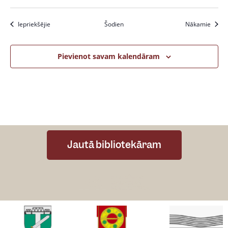
Pasākumi
Pasāk
Iepriekšējie
Šodien
Nākamie
Pievienot savam kalendāram
Jautā bibliotekāram