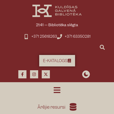
21:41
—
Bibliotēka slēgta
+371 25618263
+371 63350281
E-KATALOGS
Ārējie resursi