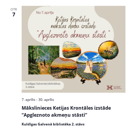
OTR
7
7. aprīlis
-
30. aprīlis
Mākslinieces Ketijas Krontāles izstāde
“Apgleznoto akmeņu stāsti”
Kuldīgas Galvenā bibliotēka 2. stāvs