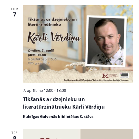
OTR
7
7. aprīlis no 12:00
-
13:00
Tikšanās ar dzejnieku un
literatūrzinātnieku Kārli Vērdiņu
Kuldīgas Galvenās bibliotēkas 3. stāvs
TRE
8