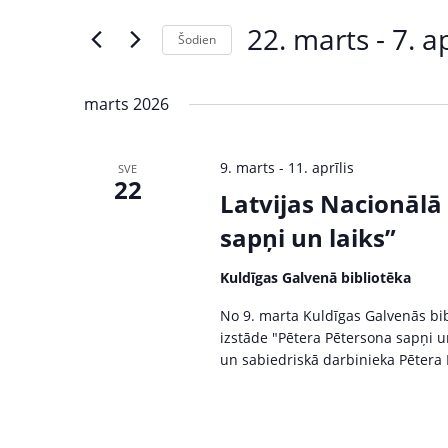
s
e
22. marts
 - 
7. ap
Šodien
r
ā
S
K
e
e
k
marts 2026
l
y
u
e
w
9. marts
-
11. aprīlis
SVE
c
o
22
m
t
Latvijas Nacionālā
r
d
d
i
sapņi un laiks”
a
.
S
t
S
Kuldīgas Galvenā bibliotēka
e
e
e
No 9. marta Kuldīgas Galvenās bib
.
a
izstāde "Pētera Pētersona sapņi un 
r
a
un sabiedriskā darbinieka Pētera
c
r
h
f