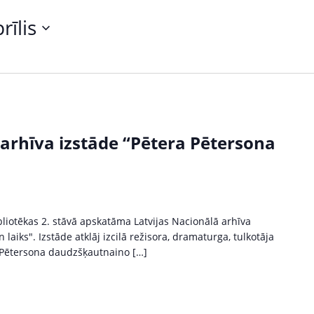
rīlis
 arhīva izstāde “Pētera Pētersona
liotēkas 2. stāvā apskatāma Latvijas Nacionālā arhīva
laiks". Izstāde atklāj izcilā režisora, dramaturga, tulkotāja
 Pētersona daudzšķautnaino […]