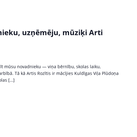
ieku, uzņēmēju, mūziķi Arti
īt mūsu novadnieku — viņa bērnību, skolas laiku,
bā. Tā kā Artis Rozītis ir mācījies Kuldīgas Viļa Plūdoņa
olas […]