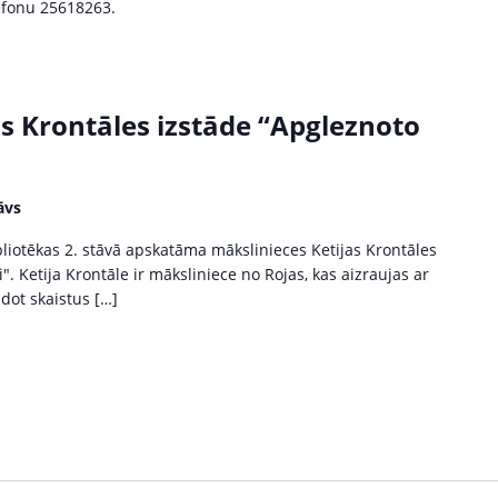
lefonu 25618263.
as Krontāles izstāde “Apgleznoto
āvs
bliotēkas 2. stāvā apskatāma mākslinieces Ketijas Krontāles
. Ketija Krontāle ir māksliniece no Rojas, kas aizraujas ar
dot skaistus […]