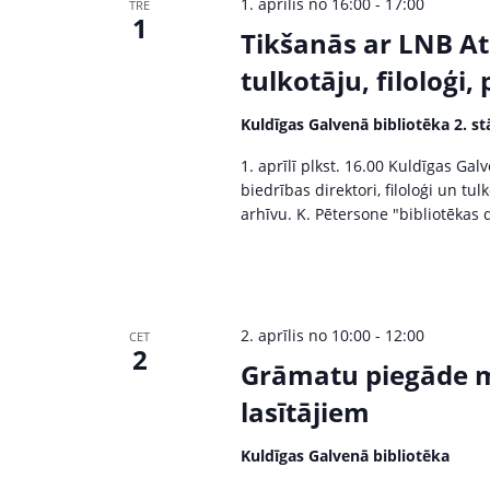
1. aprīlis no 16:00
-
17:00
TRE
1
Tikšanās ar LNB Atb
tulkotāju, filoloģi,
Kuldīgas Galvenā bibliotēka 2. st
1. aprīlī plkst. 16.00 Kuldīgas Gal
biedrības direktori, filoloģi un tu
arhīvu. K. Pētersone "bibliotēkas 
2. aprīlis no 10:00
-
12:00
CET
2
Grāmatu piegāde m
lasītājiem
Kuldīgas Galvenā bibliotēka