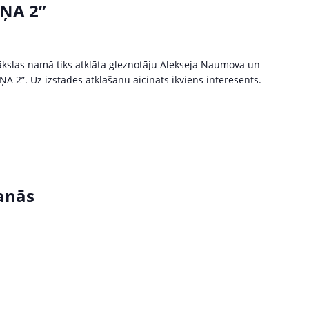
ŅA 2”
ākslas namā tiks atklāta gleznotāju Alekseja Naumova un
A 2”. Uz izstādes atklāšanu aicināts ikviens interesents.
šanās