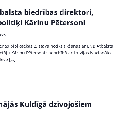
alsta biedrības direktori,
 politiķi Kārinu Pētersoni
āvs
venās bibliotēkas 2. stāvā notiks tikšanās ar LNB Atbalsta
lkotāju Kārinu Pētersoni sadarbībā ar Latvijas Nacionālo
dēvē […]
ājās Kuldīgā dzīvojošiem