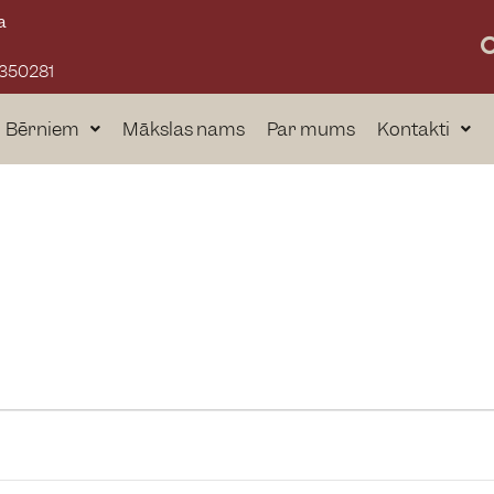
a
3350281
Bērniem
Mākslas nams
Par mums
Kontakti
a