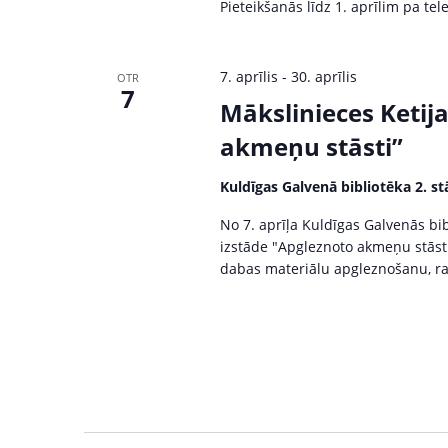
Pieteikšanās līdz 1. aprīlim pa te
7. aprīlis
-
30. aprīlis
OTR
7
Mākslinieces Ketij
akmeņu stāsti”
Kuldīgas Galvenā bibliotēka 2. st
No 7. aprīļa Kuldīgas Galvenās bi
izstāde "Apgleznoto akmeņu stāsti"
dabas materiālu apgleznošanu, ra