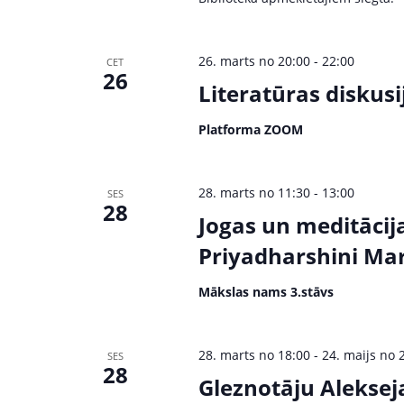
d
a
.
v
26. marts no 20:00
-
22:00
CET
26
i
Literatūras diskus
g
Platforma ZOOM
a
28. marts no 11:30
-
13:00
t
SES
28
Jogas un meditācij
i
Priyadharshini Mart
o
Mākslas nams 3.stāvs
n
28. marts no 18:00
-
24. maijs no 
SES
28
Gleznotāju Alekse