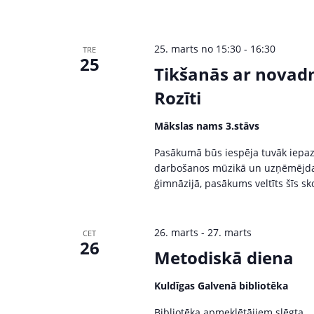
c
o
r
h
P
25. marts no 15:30
-
16:30
TRE
a
a
25
Tikšanās ar novadn
s
n
ā
Rozīti
k
d
u
Mākslas nams 3.stāvs
V
m
Pasākumā būs iespēja tuvāk iepaz
i
darbošanos mūzikā un uzņēmējdarbī
i
b
ģimnāzijā, pasākums veltīts šīs sk
y
e
K
w
e
26. marts
-
27. marts
CET
26
y
Metodiskā diena
s
w
o
Kuldīgas Galvenā bibliotēka
N
r
Bibliotēka apmeklētājiem slēgta.