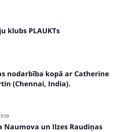
iju klubs PLAUKTs
as nodarbība kopā ar Catherine
in (Chennai, India).
23:59
ja Naumova un Ilzes Raudiņas