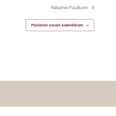
Nākamie
Pasākumi
Pievienot savam kalendāram