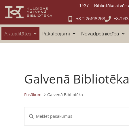
17:37
—
Bibliotēka atvērt
+371 25618263
+371 6
Aktualitātes
Pakalpojumi
Novadpētniecība
Galvenā Bibliotēk
Pasākumi
Galvenā Bibliotēka
P
E
n
a
t