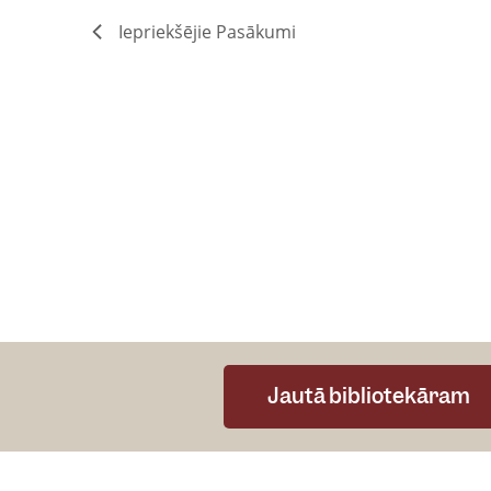
Iepriekšējie
Pasākumi
Jautā bibliotekāram