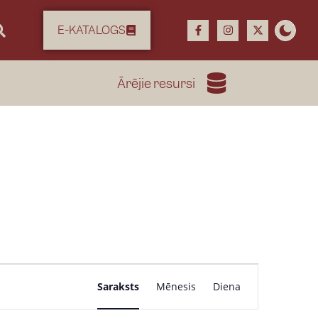
E-KATALOGS
Ārējie resursi
P
Saraksts
Mēnesis
Diena
a
s