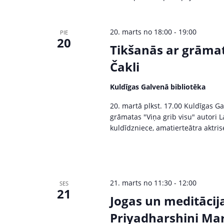
d
a
.
v
20. marts no 18:00
-
19:00
PIE
20
i
Tikšanās ar grāmat
Čakli
g
a
Kuldīgas Galvenā bibliotēka
20. martā plkst. 17.00 Kuldīgas Ga
t
grāmatas "Viņa grib visu" autori L
kuldīdzniece, amatierteātra aktris
i
o
n
21. marts no 11:30
-
12:00
SES
21
Jogas un meditācij
Priyadharshini Mart