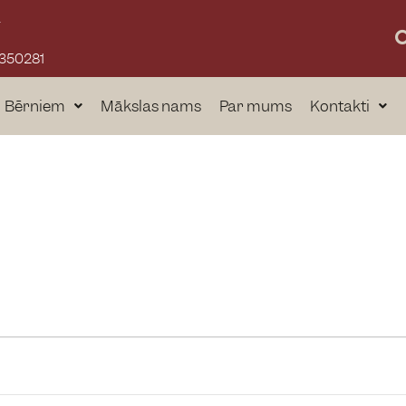
a
3350281
Bērniem
Mākslas nams
Par mums
Kontakti
a