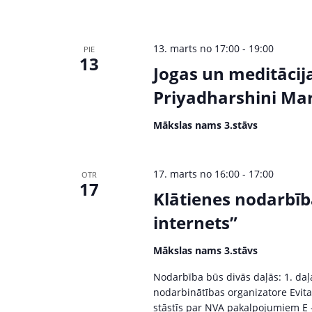
c
o
r
h
P
13. marts no 17:00
-
19:00
PIE
a
a
13
Jogas un meditācij
s
n
ā
Priyadharshini Mart
k
d
u
Mākslas nams 3.stāvs
V
m
i
i
17. marts no 16:00
-
17:00
b
OTR
17
y
Klātienes nodarbīb
e
K
internets”
w
e
y
Mākslas nams 3.stāvs
s
w
Nodarbība būs divās daļās: 1. da
o
N
nodarbinātības organizatore Evit
r
stāstīs par NVA pakalpojumiem E -