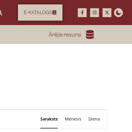
E-KATALOGS
Ārējie resursi
P
Saraksts
Mēnesis
Diena
a
s