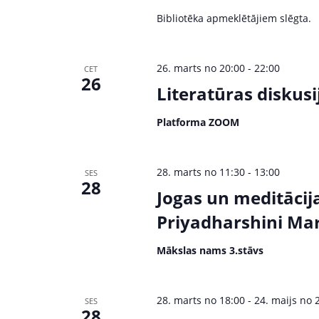
Bibliotēka apmeklētājiem slēgta.
26. marts no 20:00
-
22:00
CET
26
Literatūras diskus
Platforma ZOOM
28. marts no 11:30
-
13:00
SES
28
Jogas un meditācij
Priyadharshini Mart
Mākslas nams 3.stāvs
28. marts no 18:00
-
24. maijs no 
SES
28