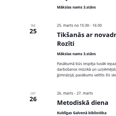
Mākslas nams 3.stāvs
25. marts no 15:30
-
16:30
TRE
25
Tikšanās ar novadn
Rozīti
Mākslas nams 3.stāvs
Pasākumā būs iespēja tuvāk iepaz
darbošanos mūzikā un uzņēmējdarbī
ģimnāzijā, pasākums veltīts šīs sk
26. marts
-
27. marts
CET
26
Metodiskā diena
Kuldīgas Galvenā bibliotēka