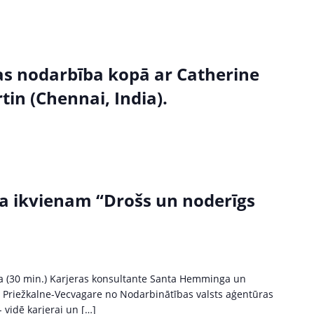
as nodarbība kopā ar Catherine
in (Chennai, India).
a ikvienam “Drošs un noderīgs
ļa (30 min.) Karjeras konsultante Santa Hemminga un
a Priežkalne-Vecvagare no Nodarbinātības valsts aģentūras
 vidē karjerai un […]