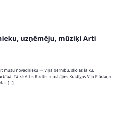
ieku, uzņēmēju, mūziķi Arti
īt mūsu novadnieku — viņa bērnību, skolas laiku,
bā. Tā kā Artis Rozītis ir mācījies Kuldīgas Viļa Plūdoņa
olas […]