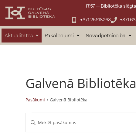
17:57
—
Bibliotēka slēgt
+371 25618263
+371 6
Aktualitātes
Pakalpojumi
Novadpētniecība
Galvenā Bibliotēk
Pasākumi
Galvenā Bibliotēka
P
E
n
a
t