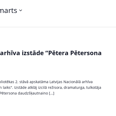
marts
 arhīva izstāde “Pētera Pētersona
liotēkas 2. stāvā apskatāma Latvijas Nacionālā arhīva
laiks". Izstāde atklāj izcilā režisora, dramaturga, tulkotāja
 Pētersona daudzšķautnaino […]