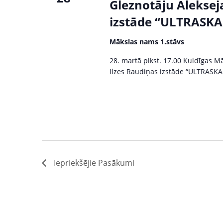
Gleznotāju Alekse
izstāde “ULTRASKA
Mākslas nams 1.stāvs
28. martā plkst. 17.00 Kuldīgas M
Ilzes Raudiņas izstāde “ULTRASKAŅ
Iepriekšējie
Pasākumi