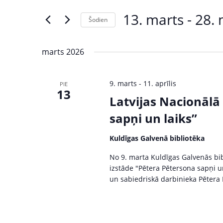
s
e
13. marts
 - 
28. 
Šodien
r
ā
S
K
e
e
k
marts 2026
l
y
u
e
w
9. marts
-
11. aprīlis
PIE
c
o
13
m
t
Latvijas Nacionālā
r
d
d
i
sapņi un laiks”
a
.
S
t
S
Kuldīgas Galvenā bibliotēka
e
e
e
No 9. marta Kuldīgas Galvenās bib
.
a
izstāde "Pētera Pētersona sapņi un 
r
a
un sabiedriskā darbinieka Pētera
c
r
h
f