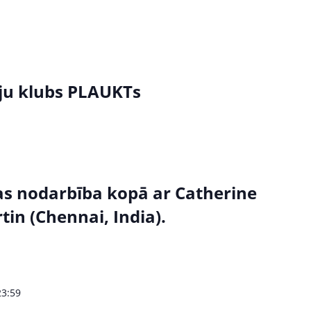
iju klubs PLAUKTs
as nodarbība kopā ar Catherine
in (Chennai, India).
23:59