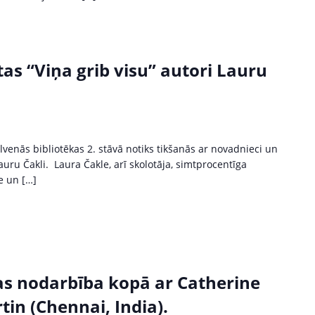
as “Viņa grib visu” autori Lauru
lvenās bibliotēkas 2. stāvā notiks tikšanās ar novadnieci un
auru Čakli. Laura Čakle, arī skolotāja, simtprocentīga
e un […]
as nodarbība kopā ar Catherine
in (Chennai, India).