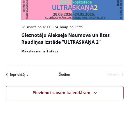
w
S
s
e
N
a
a
28. marts no 18:00
-
24. maijs no 23:59
v
r
Gleznotāju Alekseja Naumova un Ilzes
i
c
Raudiņas izstāde “ULTRASKAŅA 2”
g
a
h
Mākslas nams 1.stāvs
t
a
i
n
o
Pasākumi
Iepriekšējie
Šodien
Nākamie
Pasākumi
n
d
V
Pievienot savam kalendāram
i
e
w