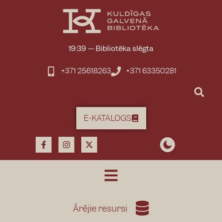
19:39
—
Bibliotēka slēgta
+371 25618263
+371 63350281
E-KATALOGS
Ārējie resursi