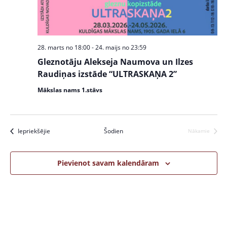
w
S
s
e
N
a
a
28. marts no 18:00
-
24. maijs no 23:59
v
r
Gleznotāju Alekseja Naumova un Ilzes
i
c
Raudiņas izstāde “ULTRASKAŅA 2”
g
a
h
Mākslas nams 1.stāvs
t
a
i
n
o
Pasākumi
Iepriekšējie
Šodien
Nākamie
Pasākumi
n
d
V
Pievienot savam kalendāram
i
e
w