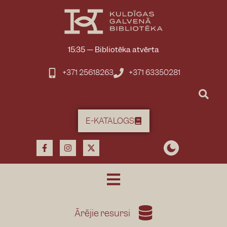
15:35
—
Bibliotēka atvērta
+371 25618263
+371 63350281
E-KATALOGS
Ārējie resursi