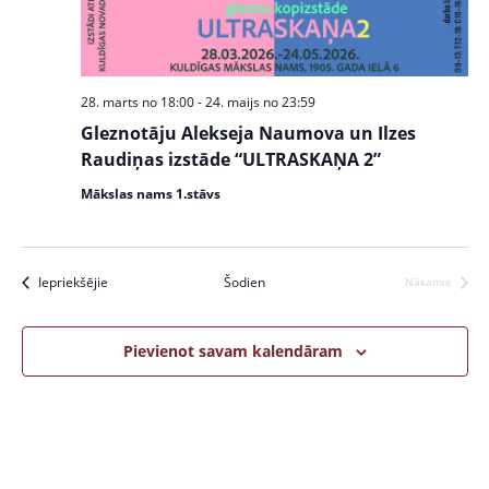
w
S
s
e
N
a
a
28. marts no 18:00
-
24. maijs no 23:59
v
r
Gleznotāju Alekseja Naumova un Ilzes
i
c
Raudiņas izstāde “ULTRASKAŅA 2”
g
a
h
Mākslas nams 1.stāvs
t
a
i
n
o
Pasākumi
Iepriekšējie
Šodien
Nākamie
Pasākumi
n
d
V
Pievienot savam kalendāram
i
e
w