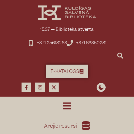
15:37
—
Bibliotēka atvērta
+371 25618263
+371 63350281
E-KATALOGS
Ārējie resursi