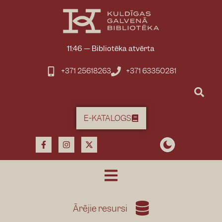
11:46
—
Bibliotēka atvērta
+371 25618263
+371 63350281
E-KATALOGS
Ārējie resursi