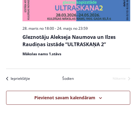
w
S
s
e
N
a
a
28. marts no 18:00
-
24. maijs no 23:59
v
r
Gleznotāju Alekseja Naumova un Ilzes
i
c
Raudiņas izstāde “ULTRASKAŅA 2”
g
a
h
Mākslas nams 1.stāvs
t
a
i
n
o
Pasākumi
Iepriekšējie
Šodien
Nākamie
Pasākumi
n
d
V
Pievienot savam kalendāram
i
e
w