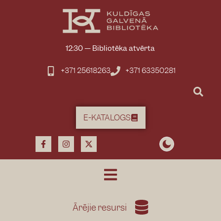
12:30
—
Bibliotēka atvērta
+371 25618263
+371 63350281
E-KATALOGS
Ārējie resursi