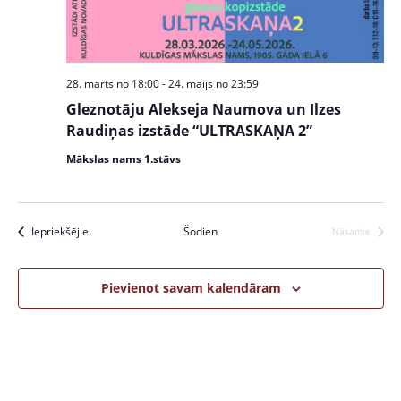
w
S
s
e
N
a
a
28. marts no 18:00
-
24. maijs no 23:59
v
r
Gleznotāju Alekseja Naumova un Ilzes
i
c
Raudiņas izstāde “ULTRASKAŅA 2”
g
a
h
Mākslas nams 1.stāvs
t
a
i
n
o
Pasākumi
Iepriekšējie
Šodien
Nākamie
Pasākumi
n
d
V
Pievienot savam kalendāram
i
e
w