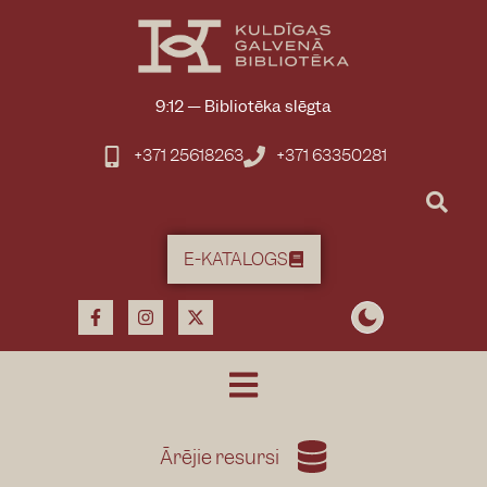
9:12
—
Bibliotēka slēgta
+371 25618263
+371 63350281
E-KATALOGS
Ārējie resursi