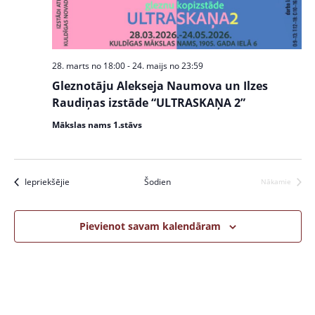
w
S
s
e
N
a
a
28. marts no 18:00
-
24. maijs no 23:59
v
r
Gleznotāju Alekseja Naumova un Ilzes
i
c
Raudiņas izstāde “ULTRASKAŅA 2”
g
a
h
Mākslas nams 1.stāvs
t
a
i
n
o
Pasākumi
Iepriekšējie
Šodien
Nākamie
Pasākumi
n
d
V
Pievienot savam kalendāram
i
e
w