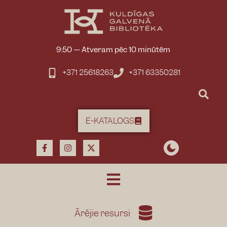
9:50
—
Atveram pēc 10 minūtēm
+371 25618263
+371 63350281
E-KATALOGS
Ārējie resursi