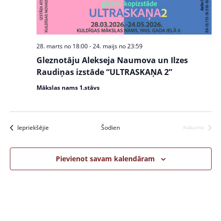
w
S
s
e
N
a
a
28. marts no 18:00
-
24. maijs no 23:59
v
r
Gleznotāju Alekseja Naumova un Ilzes
i
c
Raudiņas izstāde “ULTRASKAŅA 2”
g
a
h
Mākslas nams 1.stāvs
t
a
i
n
o
Pasākumi
Iepriekšējie
Šodien
Nākamie
Pasākumi
n
d
V
Pievienot savam kalendāram
i
e
w