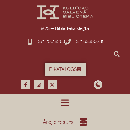
9:23
—
Bibliotēka slēgta
+371 25618263
+371 63350281
E-KATALOGS
Ārējie resursi