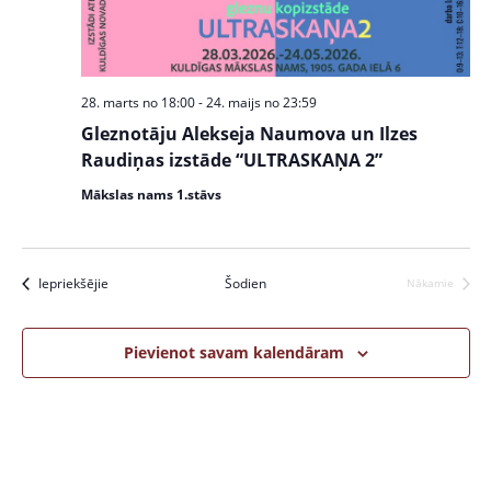
w
S
s
e
N
a
a
28. marts no 18:00
-
24. maijs no 23:59
v
r
Gleznotāju Alekseja Naumova un Ilzes
i
c
Raudiņas izstāde “ULTRASKAŅA 2”
g
a
h
Mākslas nams 1.stāvs
t
a
i
n
o
Pasākumi
Iepriekšējie
Šodien
Nākamie
Pasākumi
n
d
V
Pievienot savam kalendāram
i
e
w