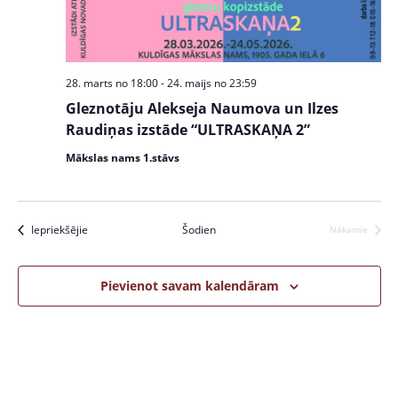
w
S
s
e
N
a
a
28. marts no 18:00
-
24. maijs no 23:59
v
r
Gleznotāju Alekseja Naumova un Ilzes
i
c
Raudiņas izstāde “ULTRASKAŅA 2”
g
a
h
Mākslas nams 1.stāvs
t
a
i
n
o
Pasākumi
Iepriekšējie
Šodien
Nākamie
Pasākumi
n
d
V
Pievienot savam kalendāram
i
e
w