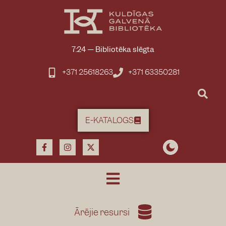
7:24
—
Bibliotēka slēgta
+371 25618263
+371 63350281
E-KATALOGS
Ārējie resursi