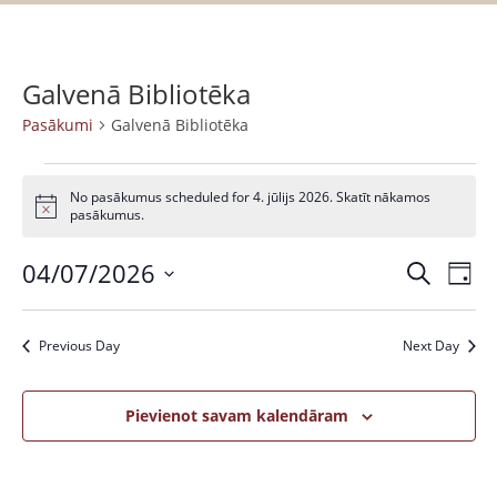
Galvenā Bibliotēka
Pasākumi
Galvenā Bibliotēka
No pasākumus scheduled for 4. jūlijs 2026. Skatīt nākamos
N
pasākumus.
o
t
04/07/2026
P
P
i
M
D
c
a
e
e
S
a
i
k
s
e
e
s
l
Previous Day
Next Day
ā
n
l
ē
k
a
ā
e
t
u
c
Pievienot savam kalendāram
k
m
t
u
s
d
V