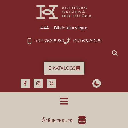
4:44
—
Bibliotēka slēgta
+371 25618263
+371 63350281
E-KATALOGS
Ārējie resursi