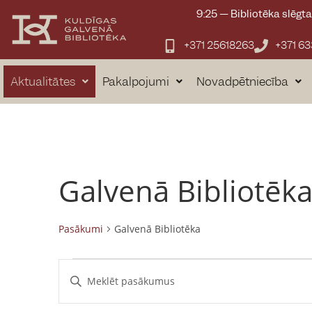
9:25
—
Bibliotēka slēgt
+371 25618263
+371 6
Aktualitātes
Pakalpojumi
Novadpētniecība
Galvenā Bibliotēk
Pasākumi
Galvenā Bibliotēka
P
E
n
a
t