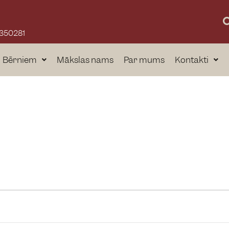
a
3350281
Bērniem
Mākslas nams
Par mums
Kontakti
a