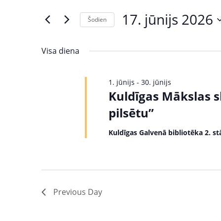
s
e
17. jūnijs 2026
Šodien
r
ā
S
K
e
e
k
Visa diena
l
y
u
e
w
1. jūnijs
-
30. jūnijs
c
o
m
Kuldīgas Mākslas s
t
r
d
pilsētu”
d
i
a
.
Kuldīgas Galvenā bibliotēka 2. st
S
t
S
e
e
e
.
a
r
a
c
Previous Day
r
h
f