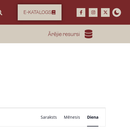
E-KATALOGS
Ārējie resursi
P
Saraksts
Mēnesis
Diena
a
s