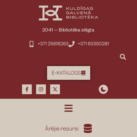
20:41
—
Bibliotēka slēgta
+371 25618263
+371 63350281
E-KATALOGS
Ārējie resursi