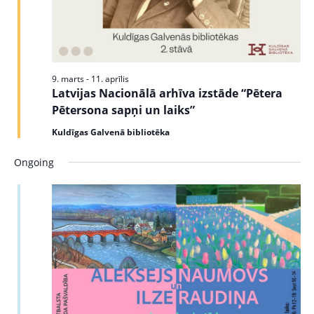
s
e
N
a
a
v
r
i
9. marts
-
11. aprīlis
c
Latvijas Nacionālā arhīva izstāde “Pētera
g
Pētersona sapņi un laiks”
a
h
t
Kuldīgas Galvenā bibliotēka
a
i
Ongoing
n
o
n
d
V
i
e
w