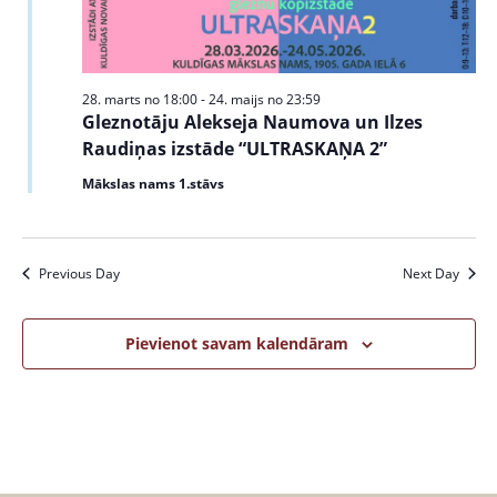
s
N
a
28. marts no 18:00
-
24. maijs no 23:59
v
Gleznotāju Alekseja Naumova un Ilzes
Raudiņas izstāde “ULTRASKAŅA 2”
i
Mākslas nams 1.stāvs
g
a
t
Previous Day
Next Day
i
Pievienot savam kalendāram
o
n