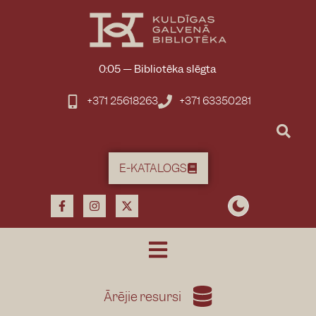
0:05
—
Bibliotēka slēgta
+371 25618263
+371 63350281
E-KATALOGS
Ārējie resursi