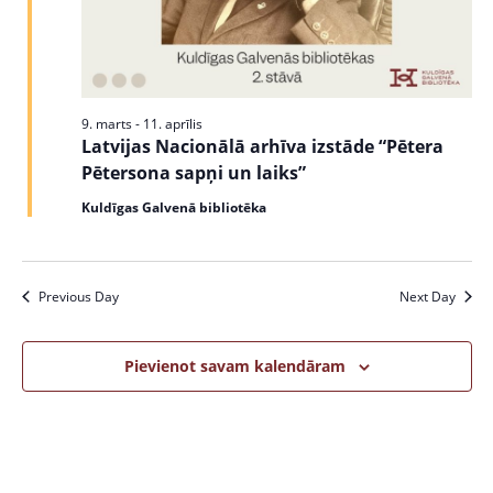
s
e
N
a
a
v
r
i
9. marts
-
11. aprīlis
c
Latvijas Nacionālā arhīva izstāde “Pētera
g
Pētersona sapņi un laiks”
a
h
t
Kuldīgas Galvenā bibliotēka
a
i
n
o
n
Previous Day
Next Day
d
V
Pievienot savam kalendāram
i
e
w