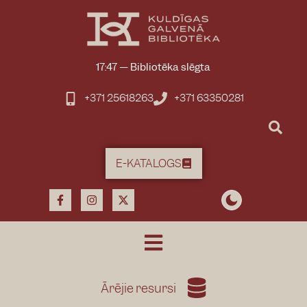
content
17:47
—
Bibliotēka slēgta
+371 25618263
+371 63350281
E-KATALOGS
Ārējie resursi