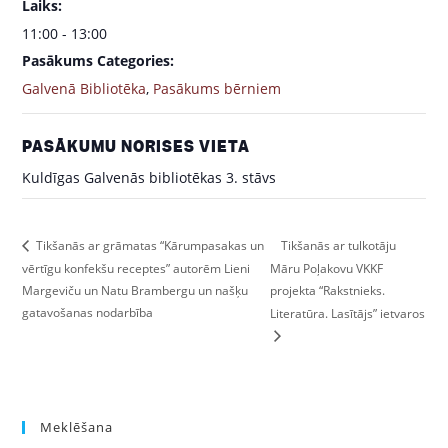
Laiks:
11:00 - 13:00
Pasākums Categories:
Galvenā Bibliotēka
,
Pasākums bērniem
PASĀKUMU NORISES VIETA
Kuldīgas Galvenās bibliotēkas 3. stāvs
Tikšanās ar tulkotāju
Tikšanās ar grāmatas “Kārumpasakas un
vērtīgu konfekšu receptes” autorēm Lieni
Māru Poļakovu VKKF
Margeviču un Natu Brambergu un našķu
projekta “Rakstnieks.
gatavošanas nodarbība
Literatūra. Lasītājs” ietvaros
Meklēšana