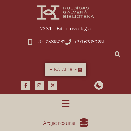
content
22:34
—
Bibliotēka slēgta
+371 25618263
+371 63350281
E-KATALOGS
Ārējie resursi