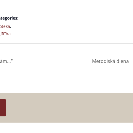
tegories:
otēka
,
lītība
stām…”
Metodiskā diena