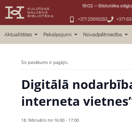
content
19:02
—
Bibliotēka slēgt
+371 25618263
+371 6
Aktualitātes
Pakalpojumi
Novadpētniecība
Šis pasākums ir pagājis.
Digitālā nodarbīb
interneta vietnes
18. februāris no 16:00
-
17:00