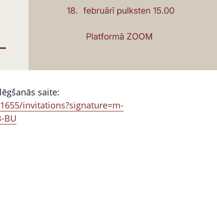
lēgšanās saite:
655/invitations?signature=m-
B-BU
S