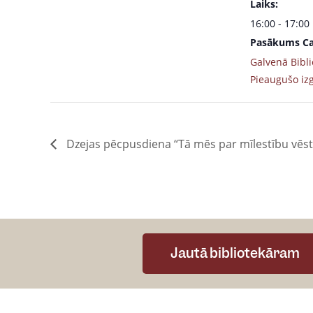
Laiks:
16:00 - 17:00
Pasākums Ca
Galvenā Bibli
Pieaugušo izg
Dzejas pēcpusdiena “Tā mēs par mīlestību vē
Jautā bibliotekāram