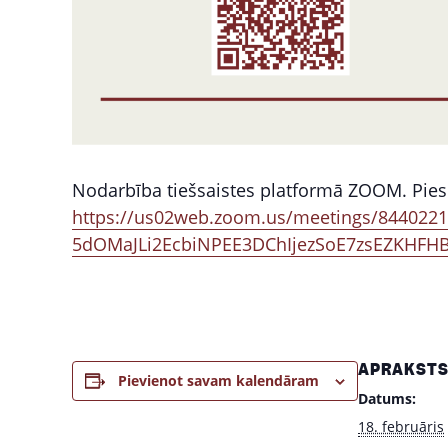
Nodarbība tiešsaistes platformā ZOOM. Pies
https://us02web.zoom.us/meetings/84402211
5dOMaJLi2EcbiNPEE3DChIjezSoE7zsEZKHFH
APRAKST
Pievienot savam kalendāram
Datums:
18. februāris