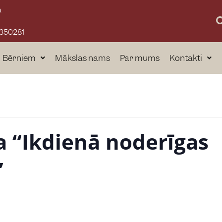
a
3350281
Bērniem
Mākslas nams
Par mums
Kontakti
a “Ikdienā noderīgas
”