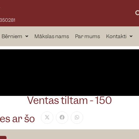
a
3350281
Bērniem
Mākslas nams
Par mums
Kontakti
Ventas tiltam - 150
es ar šo