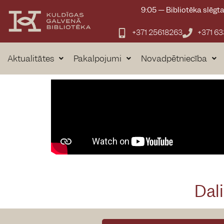
9:05
—
Bibliotēka slēgt
+371 25618263
+371 6
Aktualitātes
Pakalpojumi
Novadpētniecība
Dali