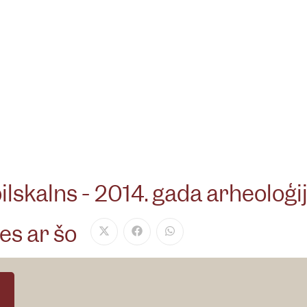
ilskalns - 2014. gada arheoloģi
es ar šo