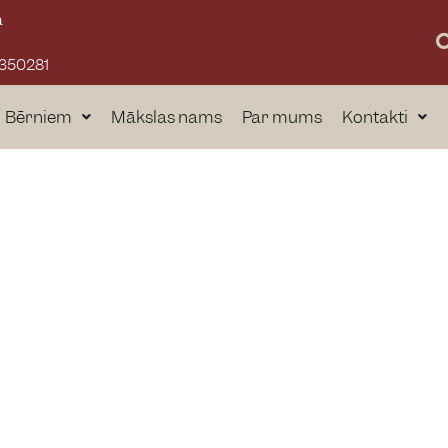
a
3350281
Bērniem
Mākslas nams
Par mums
Kontakti