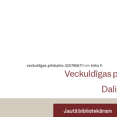
veckuldgas-pilskalns-32578067
from
Inita F.
Veckuldīgas p
Dali
Jautā bibliotekāram