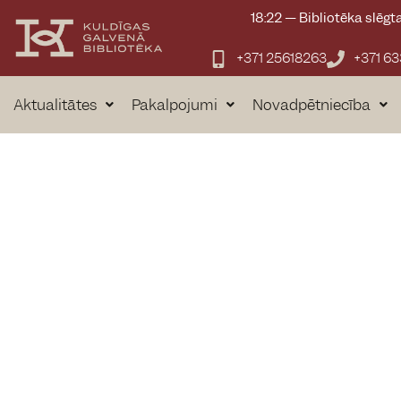
18:22
—
Bibliotēka slēgt
+371 25618263
+371 6
Aktualitātes
Pakalpojumi
Novadpētniecība