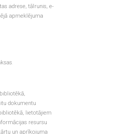
as adrese, tālrunis, e-
ārtējā apmeklējuma
aksas.
bibliotēkā,
 citu dokumentu
bliotēkā, lietotājiem
nformācijas resursu
kārtu un aprīkojuma