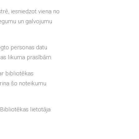
trē, iesniedzot viena no
niegumu un galvojumu
iegto personas datu
ības likuma prasībām.
ar bibliotēkas
prina šo noteikumu
Bibliotēkas lietotāja