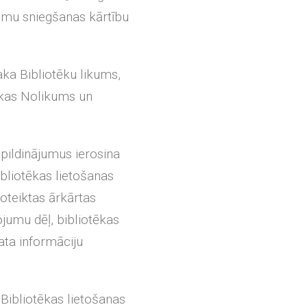
umu sniegšanas kārtību
aka Bibliotēku likums,
tēkas Nolikums un
pildinājumus ierosina
bliotēkas lietošanas
oteiktas ārkārtas
ojumu dēļ, bibliotēkas
ata informāciju
r Bibliotēkas lietošanas