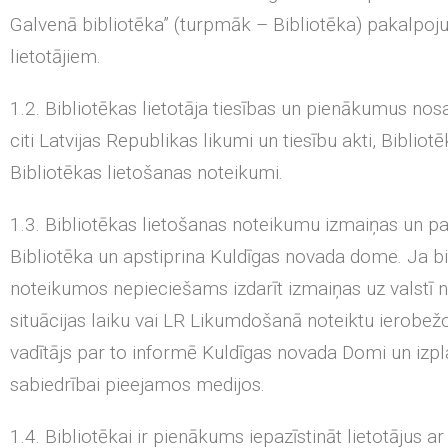
Galvenā bibliotēka” (turpmāk – Bibliotēka) pakalpoj
lietotājiem.
1.2. Bibliotēkas lietotāja tiesības un pienākumus nos
citi Latvijas Republikas likumi un tiesību akti, Biblio
Bibliotēkas lietošanas noteikumi.
1.3. Bibliotēkas lietošanas noteikumu izmaiņas un pa
Bibliotēka un apstiprina Kuldīgas novada dome. Ja bi
noteikumos nepieciešams izdarīt izmaiņas uz valstī n
situācijas laiku vai LR Likumdošanā noteiktu ierobež
vadītājs par to informē Kuldīgas novada Domi un izpl
sabiedrībai pieejamos medijos.
1.4. Bibliotēkai ir pienākums iepazīstināt lietotājus a