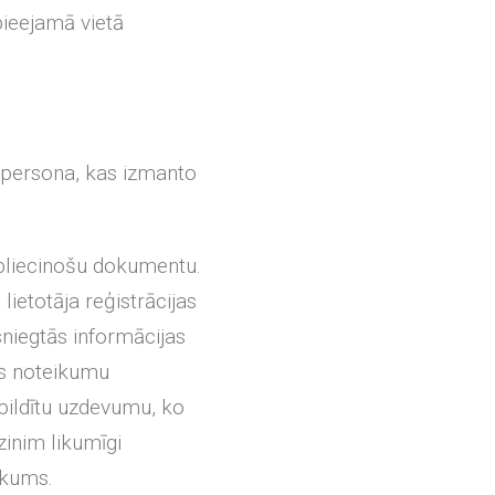
pieejamā vietā
ska persona, kas izmanto
 apliecinošu dokumentu.
 lietotāja reģistrācijas
sniegtās informācijas
s noteikumu
zpildītu uzdevumu, ko
zinim likumīgi
ikums.