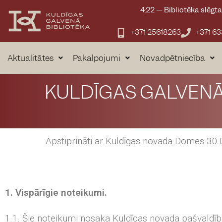
4:22
—
Bibliotēka slēgta
+371 25618263
+371 6
Aktualitātes
Pakalpojumi
Novadpētniecība
KULDĪGAS GALVENĀ
Apstiprināti ar Kuldīgas novada Domes 3
1. Vispārīgie noteikumi.
1.1. Šie noteikumi nosaka Kuldīgas novada pašvaldīb