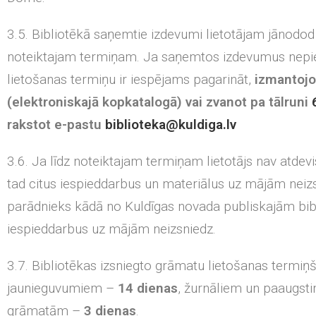
3.5. Bibliotēkā saņemtie izdevumi lietotājam jānodod 
noteiktajam termiņam. Ja saņemtos izdevumus nepiepra
lietošanas termiņu ir iespējams pagarināt,
izmantojo
(elektroniskajā kopkatalogā) vai zvanot pa tālruni
rakstot e-pastu
biblioteka@kuldiga.lv
3.6. Ja līdz noteiktajam termiņam lietotājs nav atde
tad citus iespieddarbus un materiālus uz mājām neizsn
parādnieks kādā no Kuldīgas novada publiskajām bib
iespieddarbus uz mājām neizsniedz.
3.7. Bibliotēkas izsniegto grāmatu lietošanas termiņš
jaunieguvumiem –
14 dienas
, žurnāliem un paaugsti
grāmatām –
3 dienas
.