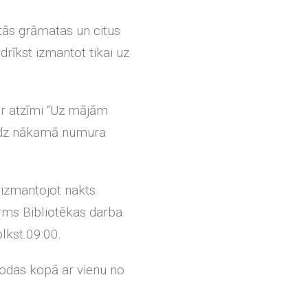
ās grāmatas un citus
rīkst izmantot tikai uz
ar atzīmi “Uz mājām
līdz nākamā numura
izmantojot nakts
ms Bibliotēkas darba
lkst.09:00.
rodas kopā ar vienu no