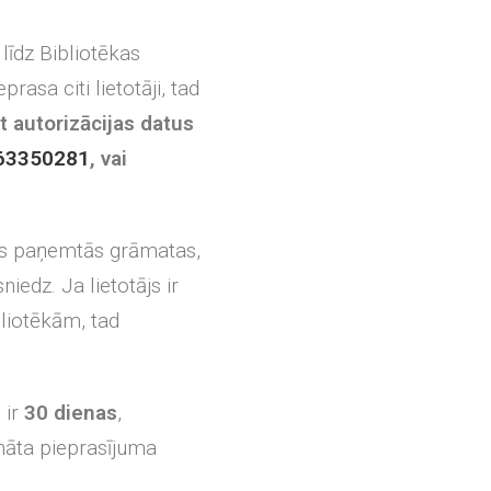
līdz Bibliotēkas
sa citi lietotāji, tad
t autorizācijas datus
63350281
, vai
vis paņemtās grāmatas,
iedz. Ja lietotājs ir
liotēkām, tad
 ir
30 dienas
,
nāta pieprasījuma