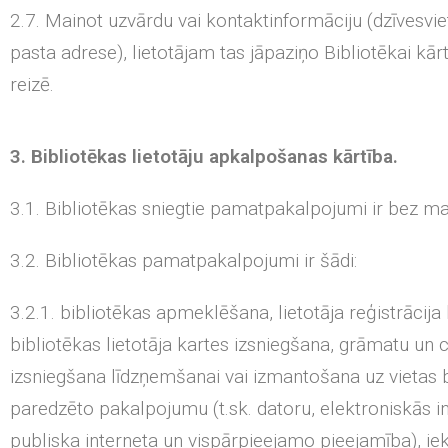
2.7. Mainot uzvārdu vai kontaktinformāciju (dzīvesviet
pasta adrese), lietotājam tas jāpaziņo Bibliotēkai k
reizē.
3. Bibliotēkas lietotāju apkalpošanas kārtība.
3.1. Bibliotēkas sniegtie pamatpakalpojumi ir bez m
3.2. Bibliotēkas pamatpakalpojumi ir šādi:
3.2.1. bibliotēkas apmeklēšana, lietotāja reģistrācija 
bibliotēkas lietotāja kartes izsniegšana, grāmatu un
izsniegšana līdzņemšanai vai izmantošana uz vietas bi
paredzēto pakalpojumu (t.sk. datoru, elektroniskās i
publiska interneta un vispārpieejamo pieejamība), ie