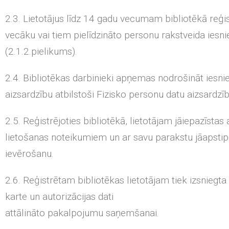
2.3. Lietotājus līdz 14 gadu vecumam bibliotēkā reģis
vecāku vai tiem pielīdzināto personu rakstveida ies
(2.1.2.pielikums).
2.4. Bibliotēkas darbinieki apņemas nodrošināt iesn
aizsardzību atbilstoši Fizisko personu datu aizsardz
2.5. Reģistrējoties bibliotēkā, lietotājam jāiepazīstas 
lietošanas noteikumiem un ar savu parakstu jāapsti
ievērošanu.
2.6. Reģistrētam bibliotēkas lietotājam tiek izsniegta 
karte un autorizācijas dati
attālināto pakalpojumu saņemšanai.