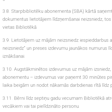
3.8. Starpbibliotēku abonementa (SBA) kārtā saņemt
dokumentus lietotājiem līdzņemšanai neizsniedz, tos d
vietas Bibliotēkā.
3.9. Lietotājiem uz mājām neizsniedz iespieddarbus 
neizsniedz” un preses izdevumu jaunākos numurus 
iznākšanai.
3.10. Augstākminētos izdevumus uz mājām izsniedz, 
abonementu – izdevumus var paņemt 30 minūtes pir
laika beigām un nodot nākamās darbdienas rītā līdz p
3.11. Bērni līdz septiņu gadu vecumam Bibliotēkā at
vecākiem vai tai pielīdzināto personu.