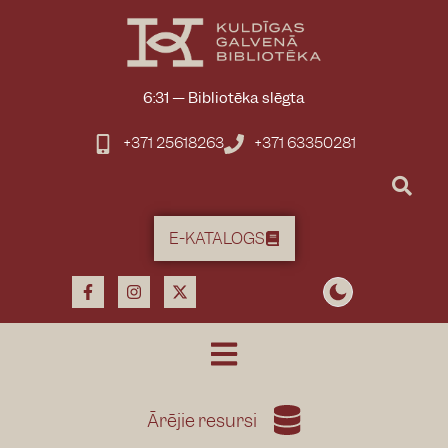
6:31
—
Bibliotēka slēgta
+371 25618263
+371 63350281
E-KATALOGS
Ārējie resursi