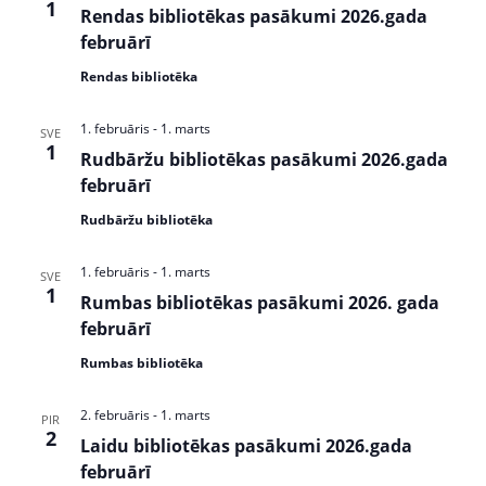
1
s
Rendas bibliotēkas pasākumi 2026.gada
februārī
N
Rendas bibliotēka
a
v
1. februāris
-
1. marts
SVE
1
Rudbāržu bibliotēkas pasākumi 2026.gada
i
februārī
g
Rudbāržu bibliotēka
a
1. februāris
-
1. marts
t
SVE
1
Rumbas bibliotēkas pasākumi 2026. gada
i
februārī
o
Rumbas bibliotēka
n
2. februāris
-
1. marts
PIR
2
Laidu bibliotēkas pasākumi 2026.gada
februārī