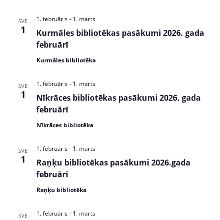
w
S
s
e
1. februāris
-
1. marts
SVE
N
1
Kurmāles bibliotēkas pasākumi 2026. gada
a
a
februārī
v
r
i
Kurmāles bibliotēka
c
g
1. februāris
-
1. marts
a
SVE
h
1
Nīkrāces bibliotēkas pasākumi 2026. gada
t
a
februārī
i
n
o
Nīkrāces bibliotēka
n
d
1. februāris
-
1. marts
SVE
V
1
Raņķu bibliotēkas pasākumi 2026.gada
i
februārī
Raņķu bibliotēka
e
w
1. februāris
-
1. marts
SVE