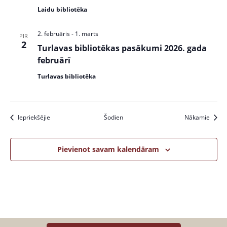
Laidu bibliotēka
2. februāris
-
1. marts
PIR
2
Turlavas bibliotēkas pasākumi 2026. gada
februārī
Turlavas bibliotēka
Pasākumi
Pasāk
Iepriekšējie
Šodien
Nākamie
Pievienot savam kalendāram