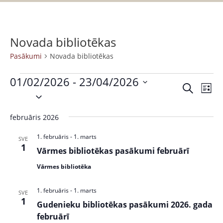
Novada bibliotēkas
Pasākumi
Novada bibliotēkas
01/02/2026
 - 
23/04/2026
P
P
M
S
S
a
e
a
a
e
k
s
r
februāris 2026
s
l
l
ā
a
ē
e
k
k
1. februāris
-
1. marts
ā
SVE
t
c
1
s
u
Vārmes bibliotēkas pasākumi februārī
k
t
t
m
Vārmes bibliotēka
s
d
u
s
a
V
m
1. februāris
-
1. marts
SVE
t
i
1
Gudenieku bibliotēkas pasākumi 2026. gada
i
e
e
februārī
.